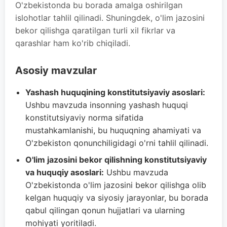
O'zbekistonda bu borada amalga oshirilgan
islohotlar tahlil qilinadi. Shuningdek, o'lim jazosini
bekor qilishga qaratilgan turli xil fikrlar va
qarashlar ham ko'rib chiqiladi.
Asosiy mavzular
Yashash huquqining konstitutsiyaviy asoslari:
Ushbu mavzuda insonning yashash huquqi
konstitutsiyaviy norma sifatida
mustahkamlanishi, bu huquqning ahamiyati va
O'zbekiston qonunchiligidagi o'rni tahlil qilinadi.
O'lim jazosini bekor qilishning konstitutsiyaviy
va huquqiy asoslari:
Ushbu mavzuda
O'zbekistonda o'lim jazosini bekor qilishga olib
kelgan huquqiy va siyosiy jarayonlar, bu borada
qabul qilingan qonun hujjatlari va ularning
mohiyati yoritiladi.