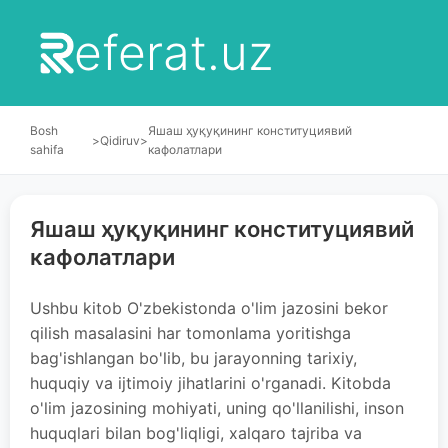
eferat.uz
Bosh
Яшаш ҳуқуқининг конституциявий
>
Qidiruv
>
sahifa
кафолатлари
Яшаш ҳуқуқининг конституциявий
кафолатлари
Ushbu kitob O'zbekistonda o'lim jazosini bekor
qilish masalasini har tomonlama yoritishga
bag'ishlangan bo'lib, bu jarayonning tarixiy,
huquqiy va ijtimoiy jihatlarini o'rganadi. Kitobda
o'lim jazosining mohiyati, uning qo'llanilishi, inson
huquqlari bilan bog'liqligi, xalqaro tajriba va