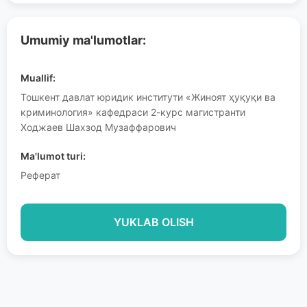
Umumiy ma'lumotlar:
Muallif:
Тошкент давлат юридик институти «Жиноят ҳуқуқи ва
криминология» кафедраси 2-курс магистранти
Ходжаев Шахзод Музаффарович
Ma'lumot turi:
Реферат
YUKLAB OLISH