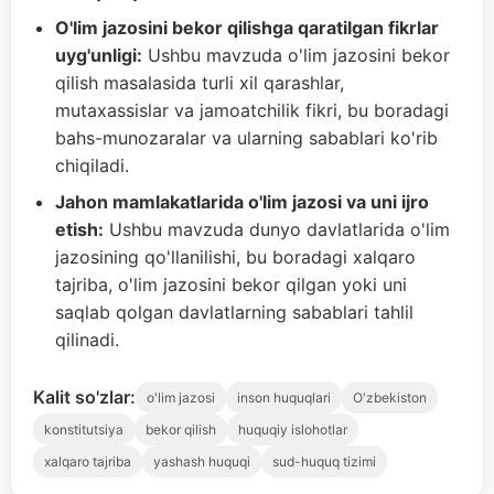
O'lim jazosini bekor qilishga qaratilgan fikrlar
uyg'unligi:
Ushbu mavzuda o'lim jazosini bekor
qilish masalasida turli xil qarashlar,
mutaxassislar va jamoatchilik fikri, bu boradagi
bahs-munozaralar va ularning sabablari ko'rib
chiqiladi.
Jahon mamlakatlarida o'lim jazosi va uni ijro
etish:
Ushbu mavzuda dunyo davlatlarida o'lim
jazosining qo'llanilishi, bu boradagi xalqaro
tajriba, o'lim jazosini bekor qilgan yoki uni
saqlab qolgan davlatlarning sabablari tahlil
qilinadi.
Kalit so'zlar:
o'lim jazosi
inson huquqlari
O'zbekiston
konstitutsiya
bekor qilish
huquqiy islohotlar
xalqaro tajriba
yashash huquqi
sud-huquq tizimi