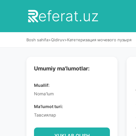
eferat.uz
Bosh sahifa
>
Qidiruv
>
Катетеризация мочевого пузыря
Umumiy ma'lumotlar:
Muallif:
Noma'lum
Ma'lumot turi:
Тавсиялар
YUKLAB OLISH