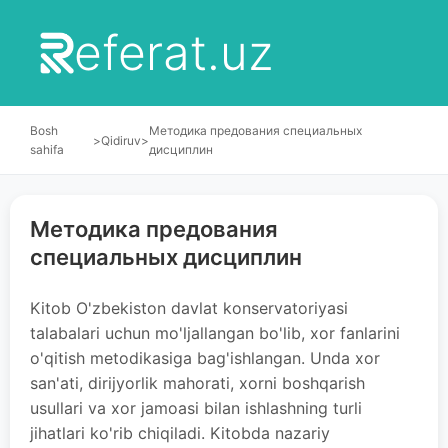
eferat.uz
Bosh
Методика предования специальных
>
Qidiruv
>
sahifa
дисциплин
Методика предования
специальных дисциплин
Kitob O'zbekiston davlat konservatoriyasi
talabalari uchun mo'ljallangan bo'lib, xor fanlarini
o'qitish metodikasiga bag'ishlangan. Unda xor
san'ati, dirijyorlik mahorati, xorni boshqarish
usullari va xor jamoasi bilan ishlashning turli
jihatlari ko'rib chiqiladi. Kitobda nazariy