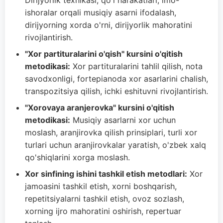
Dirijyorlik texnikasi, qo'l harakatlari, imo-
ishoralar orqali musiqiy asarni ifodalash,
dirijyorning xorda o'rni, dirijyorlik mahoratini
rivojlantirish.
"Xor partituralarini o'qish" kursini o'qitish
metodikasi:
Xor partituralarini tahlil qilish, nota
savodxonligi, fortepianoda xor asarlarini chalish,
transpozitsiya qilish, ichki eshituvni rivojlantirish.
"Xorovaya aranjerovka" kursini o'qitish
metodikasi:
Musiqiy asarlarni xor uchun
moslash, aranjirovka qilish prinsiplari, turli xor
turlari uchun aranjirovkalar yaratish, o'zbek xalq
qo'shiqlarini xorga moslash.
Xor sinfining ishini tashkil etish metodlari:
Xor
jamoasini tashkil etish, xorni boshqarish,
repetitsiyalarni tashkil etish, ovoz sozlash,
xorning ijro mahoratini oshirish, repertuar