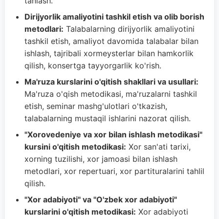
tanlash.
Dirijyorlik amaliyotini tashkil etish va olib borish
metodlari:
Talabalarning dirijyorlik amaliyotini
tashkil etish, amaliyot davomida talabalar bilan
ishlash, tajribali xormeysterlar bilan hamkorlik
qilish, konsertga tayyorgarlik ko'rish.
Ma'ruza kurslarini o'qitish shakllari va usullari:
Ma'ruza o'qish metodikasi, ma'ruzalarni tashkil
etish, seminar mashg'ulotlari o'tkazish,
talabalarning mustaqil ishlarini nazorat qilish.
"Xorovedeniye va xor bilan ishlash metodikasi"
kursini o'qitish metodikasi:
Xor san'ati tarixi,
xorning tuzilishi, xor jamoasi bilan ishlash
metodlari, xor repertuari, xor partituralarini tahlil
qilish.
"Xor adabiyoti" va "O'zbek xor adabiyoti"
kurslarini o'qitish metodikasi:
Xor adabiyoti