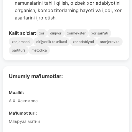
namunalarini tahlil qilish, o'zbek xor adabiyotini
o'rganish, kompozitorlarning hayoti va ijodi, xor
asarlarini ijro etish.
Kalit so'zlar:
xor
dirijyor
xormeyster
xor san'ati
xor jamoasi
dirijyorlik texnikasi
xor adabiyoti
aranjerovka
partitura
metodika
Umumiy ma'lumotlar:
Muallif:
А.Х. Хакимова
Ma'lumot turi:
Маъруза матни