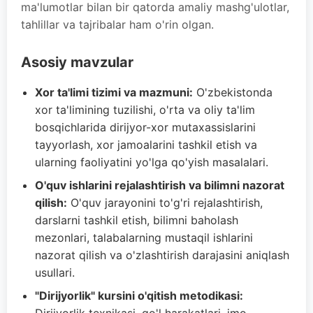
ma'lumotlar bilan bir qatorda amaliy mashg'ulotlar,
tahlillar va tajribalar ham o'rin olgan.
Asosiy mavzular
Xor ta'limi tizimi va mazmuni:
O'zbekistonda
xor ta'limining tuzilishi, o'rta va oliy ta'lim
bosqichlarida dirijyor-xor mutaxassislarini
tayyorlash, xor jamoalarini tashkil etish va
ularning faoliyatini yo'lga qo'yish masalalari.
O'quv ishlarini rejalashtirish va bilimni nazorat
qilish:
O'quv jarayonini to'g'ri rejalashtirish,
darslarni tashkil etish, bilimni baholash
mezonlari, talabalarning mustaqil ishlarini
nazorat qilish va o'zlashtirish darajasini aniqlash
usullari.
"Dirijyorlik" kursini o'qitish metodikasi: