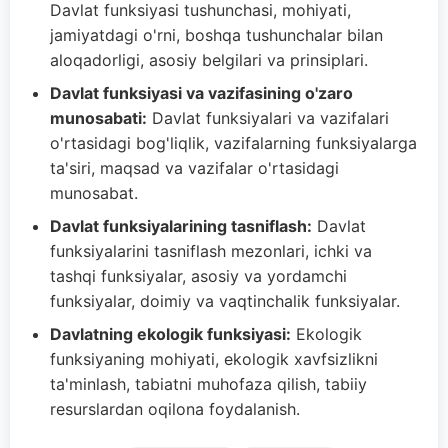
Davlat funksiyasi tushunchasi, mohiyati,
jamiyatdagi o'rni, boshqa tushunchalar bilan
aloqadorligi, asosiy belgilari va prinsiplari.
Davlat funksiyasi va vazifasining o'zaro
munosabati:
Davlat funksiyalari va vazifalari
o'rtasidagi bog'liqlik, vazifalarning funksiyalarga
ta'siri, maqsad va vazifalar o'rtasidagi
munosabat.
Davlat funksiyalarining tasniflash:
Davlat
funksiyalarini tasniflash mezonlari, ichki va
tashqi funksiyalar, asosiy va yordamchi
funksiyalar, doimiy va vaqtinchalik funksiyalar.
Davlatning ekologik funksiyasi:
Ekologik
funksiyaning mohiyati, ekologik xavfsizlikni
ta'minlash, tabiatni muhofaza qilish, tabiiy
resurslardan oqilona foydalanish.