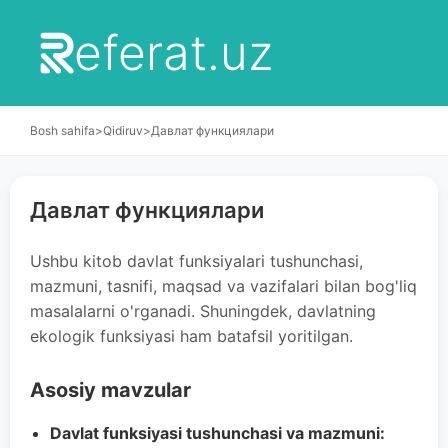
eferat.uz
Bosh sahifa
>
Qidiruv
>
Давлат функциялари
Давлат функциялари
Ushbu kitob davlat funksiyalari tushunchasi,
mazmuni, tasnifi, maqsad va vazifalari bilan bog'liq
masalalarni o'rganadi. Shuningdek, davlatning
ekologik funksiyasi ham batafsil yoritilgan.
Asosiy mavzular
Davlat funksiyasi tushunchasi va mazmuni: