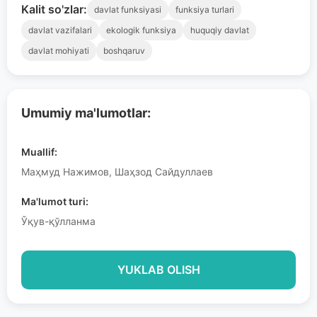
Kalit so'zlar:
davlat funksiyasi
funksiya turlari
davlat vazifalari
ekologik funksiya
huquqiy davlat
davlat mohiyati
boshqaruv
Umumiy ma'lumotlar:
Muallif:
Маҳмуд Нажимов, Шаҳзод Сайдуллаев
Ma'lumot turi:
Ўқув-қўлланма
YUKLAB OLISH