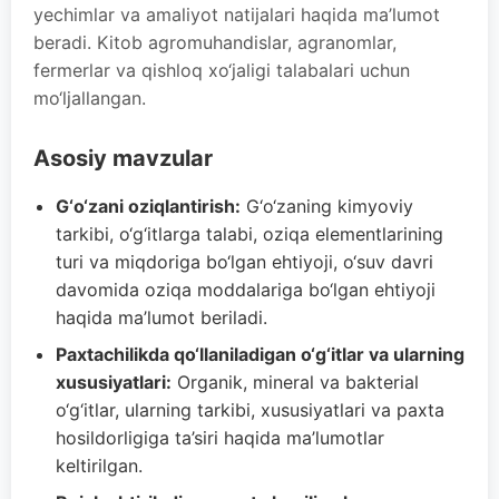
yechimlar va amaliyot natijalari haqida ma’lumot
beradi. Kitob agromuhandislar, agranomlar,
fermerlar va qishloq xo‘jaligi talabalari uchun
mo‘ljallangan.
Asosiy mavzular
G‘o‘zani oziqlantirish:
G‘o‘zaning kimyoviy
tarkibi, o‘g‘itlarga talabi, oziqa elementlarining
turi va miqdoriga bo‘lgan ehtiyoji, o‘suv davri
davomida oziqa moddalariga bo‘lgan ehtiyoji
haqida ma’lumot beriladi.
Paxtachilikda qo‘llaniladigan o‘g‘itlar va ularning
xususiyatlari:
Organik, mineral va bakterial
o‘g‘itlar, ularning tarkibi, xususiyatlari va paxta
hosildorligiga ta’siri haqida ma’lumotlar
keltirilgan.