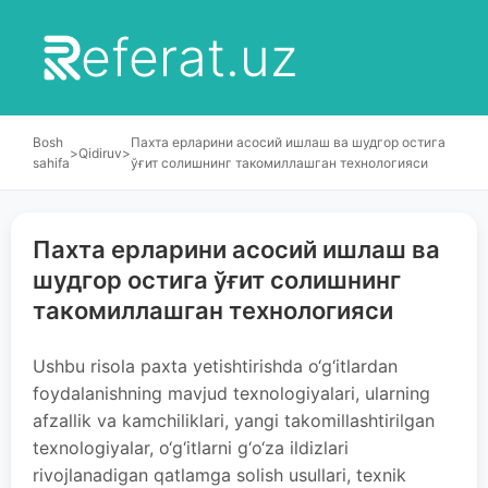
eferat.uz
Bosh
Пахта ерларини асосий ишлаш ва шудгор остига
>
Qidiruv
>
sahifa
ўғит солишнинг такомиллашган технологияси
Пахта ерларини асосий ишлаш ва
шудгор остига ўғит солишнинг
такомиллашган технологияси
Ushbu risola paxta yetishtirishda o‘g‘itlardan
foydalanishning mavjud texnologiyalari, ularning
afzallik va kamchiliklari, yangi takomillashtirilgan
texnologiyalar, o‘g‘itlarni g‘o‘za ildizlari
rivojlanadigan qatlamga solish usullari, texnik