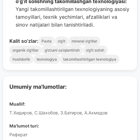
o‘g‘it solishning takomillashgan texnologiyasi:
Yangi takomillashtirilgan texnologiyaning asosiy
tamoyillari, texnik yechimlari, afzalliklari va
sinov natijalari bilan tanishtiriladi.
Kalit so'zlar:
Paxta
o‘g‘it
mineral o‘g‘itlar
organik o‘g‘itlar
g‘o‘zani oziqlantirish
o‘g‘it solish
hosildorlik
texnologiya
takomillashtirilgan texnologiya
Umumiy ma'lumotlar:
Muallif:
Т.Хидиров, С.Шахобов, З.Батиров, А.Ахмедов
Ma'lumot turi:
Реферат