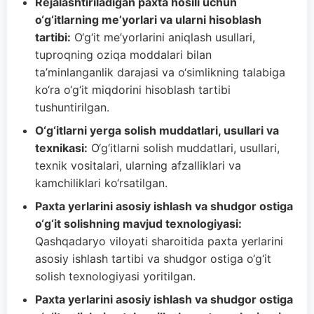
Rejalashtiriladigan paxta hosili uchun
o‘g‘itlarning me’yorlari va ularni hisoblash
tartibi:
O‘g‘it me’yorlarini aniqlash usullari,
tuproqning oziqa moddalari bilan
ta’minlanganlik darajasi va o‘simlikning talabiga
ko‘ra o‘g‘it miqdorini hisoblash tartibi
tushuntirilgan.
O‘g‘itlarni yerga solish muddatlari, usullari va
texnikasi:
O‘g‘itlarni solish muddatlari, usullari,
texnik vositalari, ularning afzalliklari va
kamchiliklari ko‘rsatilgan.
Paxta yerlarini asosiy ishlash va shudgor ostiga
o‘g‘it solishning mavjud texnologiyasi:
Qashqadaryo viloyati sharoitida paxta yerlarini
asosiy ishlash tartibi va shudgor ostiga o‘g‘it
solish texnologiyasi yoritilgan.
Paxta yerlarini asosiy ishlash va shudgor ostiga