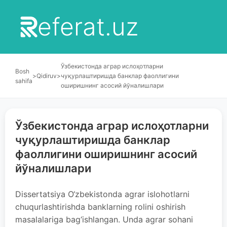
eferat.uz
Ўзбекистонда аграр ислоҳотларни
Bosh
>
Qidiruv
>
чуқурлаштиришда банклар фаоллигини
sahifa
оширишнинг асосий йўналишлари
Ўзбекистонда аграр ислоҳотларни
чуқурлаштиришда банклар
фаоллигини оширишнинг асосий
йўналишлари
Dissertatsiya O‘zbekistonda agrar islohotlarni
chuqurlashtirishda banklarning rolini oshirish
masalalariga bag‘ishlangan. Unda agrar sohani