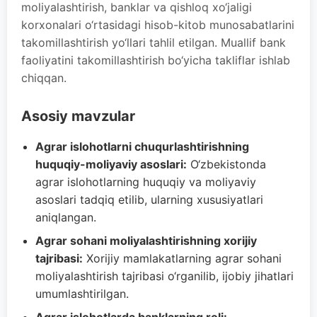
moliyalashtirish, banklar va qishloq xo‘jaligi
korxonalari o‘rtasidagi hisob-kitob munosabatlarini
takomillashtirish yo‘llari tahlil etilgan. Muallif bank
faoliyatini takomillashtirish bo‘yicha takliflar ishlab
chiqqan.
Asosiy mavzular
Agrar islohotlarni chuqurlashtirishning
huquqiy-moliyaviy asoslari:
O‘zbekistonda
agrar islohotlarning huquqiy va moliyaviy
asoslari tadqiq etilib, ularning xususiyatlari
aniqlangan.
Agrar sohani moliyalashtirishning xorijiy
tajribasi:
Xorijiy mamlakatlarning agrar sohani
moliyalashtirish tajribasi o‘rganilib, ijobiy jihatlari
umumlashtirilgan.