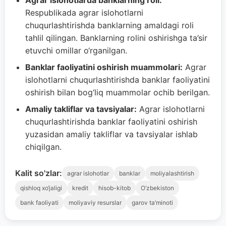
Agrar islohotlarda banklarning roli:
Respublikada agrar islohotlarni
chuqurlashtirishda banklarning amaldagi roli
tahlil qilingan. Banklarning rolini oshirishga ta’sir
etuvchi omillar o‘rganilgan.
Banklar faoliyatini oshirish muammolari:
Agrar
islohotlarni chuqurlashtirishda banklar faoliyatini
oshirish bilan bog‘liq muammolar ochib berilgan.
Amaliy takliflar va tavsiyalar:
Agrar islohotlarni
chuqurlashtirishda banklar faoliyatini oshirish
yuzasidan amaliy takliflar va tavsiyalar ishlab
chiqilgan.
Kalit so'zlar:
agrar islohotlar
banklar
moliyalashtirish
qishloq xo‘jaligi
kredit
hisob-kitob
O‘zbekiston
bank faoliyati
moliyaviy resurslar
garov ta’minoti