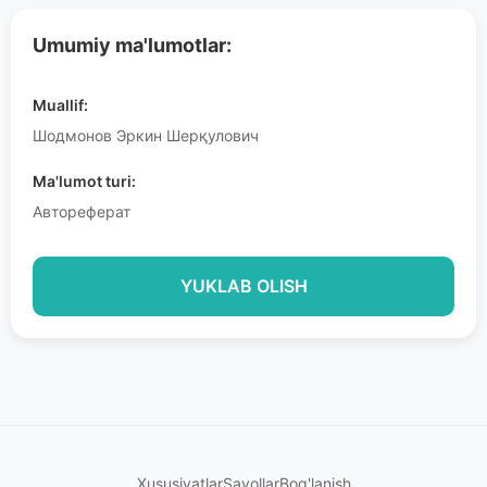
Umumiy ma'lumotlar:
Muallif:
Шодмонов Эркин Шерқулович
Ma'lumot turi:
Автореферат
YUKLAB OLISH
Xususiyatlar
Savollar
Bog'lanish