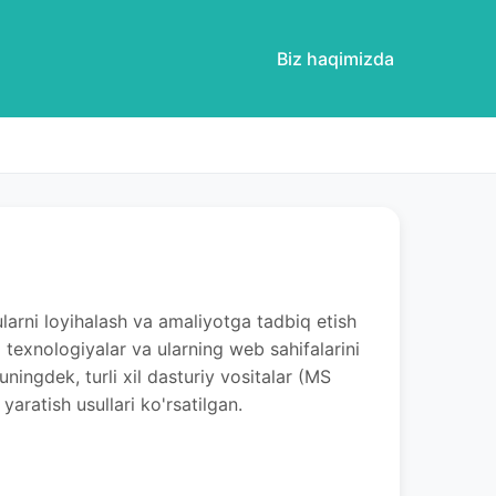
Biz haqimizda
ularni loyihalash va amaliyotga tadbiq etish
texnologiyalar va ularning web sahifalarini
ningdek, turli xil dasturiy vositalar (MS
ratish usullari ko'rsatilgan.