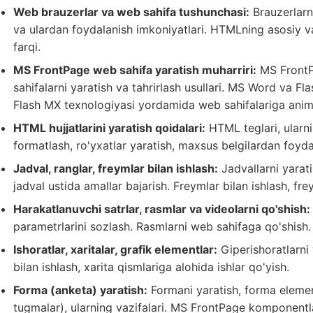
Web brauzerlar va web sahifa tushunchasi:
Brauzerlarni
va ulardan foydalanish imkoniyatlari. HTMLning asosiy va
farqi.
MS FrontPage web sahifa yaratish muharriri:
MS FrontPa
sahifalarni yaratish va tahrirlash usullari. MS Word va Fl
Flash MX texnologiyasi yordamida web sahifalariga anima
HTML hujjatlarini yaratish qoidalari:
HTML teglari, ularnin
formatlash, ro'yxatlar yaratish, maxsus belgilardan foyda
Jadval, ranglar, freymlar bilan ishlash:
Jadvallarni yarati
jadval ustida amallar bajarish. Freymlar bilan ishlash, fre
Harakatlanuvchi satrlar, rasmlar va videolarni qo'shish:
parametrlarini sozlash. Rasmlarni web sahifaga qo'shish. 
Ishoratlar, xaritalar, grafik elementlar:
Giperishoratlarni y
bilan ishlash, xarita qismlariga alohida ishlar qo'yish.
Forma (anketa) yaratish:
Formani yaratish, forma element
tugmalar), ularning vazifalari. MS FrontPage komponentlar