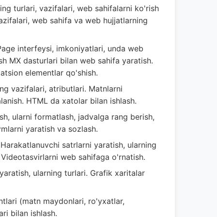
ng turlari, vazifalari, web sahifalarni ko'rish
zifalari, web sahifa va web hujjatlarning
ge interfeysi, imkoniyatlari, unda web
ash MX dasturlari bilan web sahifa yaratish.
tsion elementlar qo'shish.
g vazifalari, atributlari. Matnlarni
lanish. HTML da xatolar bilan ishlash.
sh, ularni formatlash, jadvalga rang berish,
ymlarni yaratish va sozlash.
Harakatlanuvchi satrlarni yaratish, ularning
Videotasvirlarni web sahifaga o'rnatish.
aratish, ularning turlari. Grafik xaritalar
lari (matn maydonlari, ro'yxatlar,
i bilan ishlash.