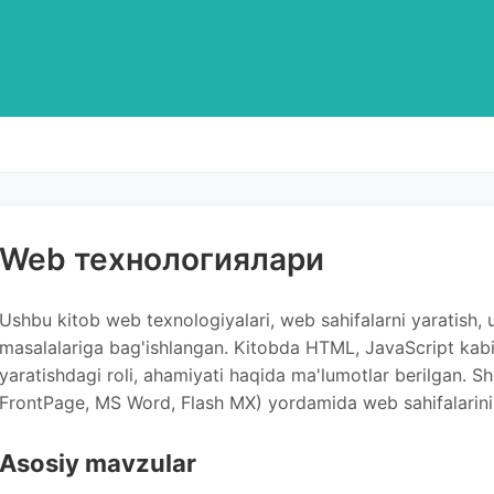
Web технологиялари
Ushbu kitob web texnologiyalari, web sahifalarni yaratish, 
masalalariga bag'ishlangan. Kitobda HTML, JavaScript kabi 
yaratishdagi roli, ahamiyati haqida ma'lumotlar berilgan. Shu
FrontPage, MS Word, Flash MX) yordamida web sahifalarini ya
Asosiy mavzular