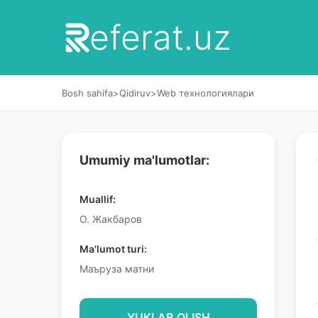
eferat.uz
Bosh sahifa
>
Qidiruv
>
Web технологиялари
Umumiy ma'lumotlar:
Muallif:
О. Жакбаров
Ma'lumot turi:
Маъруза матни
YUKLAB OLISH