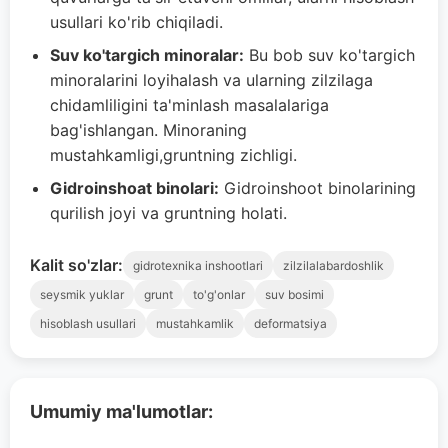
usullari ko'rib chiqiladi.
Suv ko'targich minoralar:
Bu bob suv ko'targich
minoralarini loyihalash va ularning zilzilaga
chidamliligini ta'minlash masalalariga
bag'ishlangan. Minoraning
mustahkamligi,gruntning zichligi.
Gidroinshoat binolari:
Gidroinshoot binolarining
qurilish joyi va gruntning holati.
Kalit so'zlar:
gidrotexnika inshootlari
zilzilalabardoshlik
seysmik yuklar
grunt
to'g'onlar
suv bosimi
hisoblash usullari
mustahkamlik
deformatsiya
Umumiy ma'lumotlar: