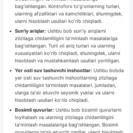
bag'ishlangan. Kontrofors to'g'onlarning turlari,
ularning afzalliklari va kamchiliklari, shuningdek,
ularni hisoblash usullari ko'rib chiqiladi.
Sun'iy ariqlar:
Ushbu bob sun'iy ariqlarni
zilzilaga chidamliligini ta'minlash masalalariga
bag'ishlangan. Turli xil ariq turlari va ularning
xususiyatlari ko'rib chiqiladi, shuningdek, ularni
hisoblash va mustahkamlash usullari yoritilgan.
Yer osti suv tashuvchi inshootlar:
Ushbu bobda
yer osti suv tashuvchi inshootlarning zilzilaga
chidamliligini ta'minlash masalalari, jumladan,
ularga ta'sir etuvchi seysmik yuklar va ularni
hisoblash usullari ko'rib chiqiladi.
Bosimli quvurlar:
Ushbu bob bosimli quvurlarni
loyihalash va ularning zilzilaga chidamliligini
ta'minlash masalalariga bag'ishlangan. Bosimli
quvurlarga ta'sir etuvchi omillar, ularni hisoblash