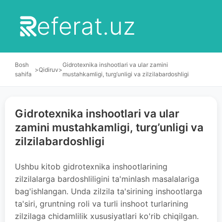
eferat.uz
Bosh
Gidrotexnika inshoоtlari va ular zamini
>
Qidiruv
>
sahifa
mustahkamligi, turg’unligi va zilzilabardoshligi
Gidrotexnika inshoоtlari va ular
zamini mustahkamligi, turg’unligi va
zilzilabardoshligi
Ushbu kitob gidrotexnika inshootlarining
zilzilalarga bardoshliligini ta'minlash masalalariga
bag'ishlangan. Unda zilzila ta'sirining inshootlarga
ta'siri, gruntning roli va turli inshoot turlarining
zilzilaga chidamlilik xususiyatlari ko'rib chiqilgan.