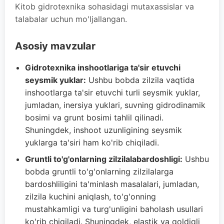
Kitob gidrotexnika sohasidagi mutaxassislar va
talabalar uchun mo'ljallangan.
Asosiy mavzular
Gidrotexnika inshootlariga ta'sir etuvchi
seysmik yuklar:
Ushbu bobda zilzila vaqtida
inshootlarga ta'sir etuvchi turli seysmik yuklar,
jumladan, inersiya yuklari, suvning gidrodinamik
bosimi va grunt bosimi tahlil qilinadi.
Shuningdek, inshoot uzunligining seysmik
yuklarga ta'siri ham ko'rib chiqiladi.
Gruntli to'g'onlarning zilzilalabardoshligi:
Ushbu
bobda gruntli to'g'onlarning zilzilalarga
bardoshliligini ta'minlash masalalari, jumladan,
zilzila kuchini aniqlash, to'g'onning
mustahkamligi va turg'unligini baholash usullari
ko'rib chiqiladi. Shuningdek, elastik va qoldiqli