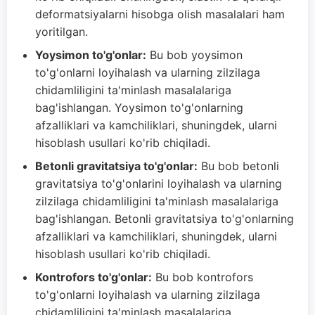
deformatsiyalarni hisobga olish masalalari ham
yoritilgan.
Yoysimon to'g'onlar:
Bu bob yoysimon
to'g'onlarni loyihalash va ularning zilzilaga
chidamliligini ta'minlash masalalariga
bag'ishlangan. Yoysimon to'g'onlarning
afzalliklari va kamchiliklari, shuningdek, ularni
hisoblash usullari ko'rib chiqiladi.
Betonli gravitatsiya to'g'onlar:
Bu bob betonli
gravitatsiya to'g'onlarini loyihalash va ularning
zilzilaga chidamliligini ta'minlash masalalariga
bag'ishlangan. Betonli gravitatsiya to'g'onlarning
afzalliklari va kamchiliklari, shuningdek, ularni
hisoblash usullari ko'rib chiqiladi.
Kontrofors to'g'onlar:
Bu bob kontrofors
to'g'onlarni loyihalash va ularning zilzilaga
chidamliligini ta'minlash masalalariga