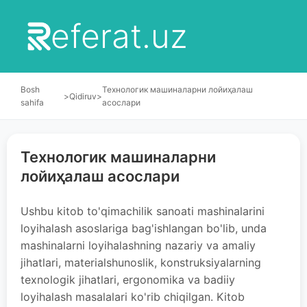
eferat.uz
Bosh
Технологик машиналарни лойиҳалаш
>
Qidiruv
>
sahifa
асослари
Технологик машиналарни
лойиҳалаш асослари
Ushbu kitob to'qimachilik sanoati mashinalarini
loyihalash asoslariga bag'ishlangan bo'lib, unda
mashinalarni loyihalashning nazariy va amaliy
jihatlari, materialshunoslik, konstruksiyalarning
texnologik jihatlari, ergonomika va badiiy
loyihalash masalalari ko'rib chiqilgan. Kitob