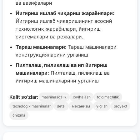
ва вазифалари
Йигириш ишлаб чиқариш жараёнлари:
Йигириш ишлаб чикаришининг асосий
технологик жараёнлари, йигириш
системалари ва режалари.
Тараш машиналари:
Тараш машиналари
конструкцияларини урганиш
Пилталаш, пиликлаш ва ип йигириш
машиналари:
Пилталаш, пиликлаш ва
йигириш машиналарини урганиш
Kalit so'zlar:
mashinasozlik
loyihalash
to'qimachilik
texnologik mashinalar
detal
механизм
yig'ish
proyekt
chizma