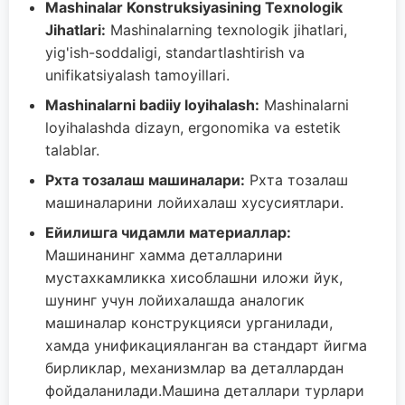
Mashinalar Konstruksiyasining Texnologik
Jihatlari:
Mashinalarning texnologik jihatlari,
yig'ish-soddaligi, standartlashtirish va
unifikatsiyalash tamoyillari.
Mashinalarni badiiy loyihalash:
Mashinalarni
loyihalashda dizayn, ergonomika va estetik
talablar.
Pхта тозалаш машиналари:
Pхта тозалаш
машиналарини лойихалаш хусусиятлари.
Ейилишга чидамли материаллар:
Машинанинг хамма деталларини
мустахкамликка хисоблашни иложи йук,
шунинг учун лойихалашда аналогик
машиналар конструкцияси урганилади,
хамда унификацияланган ва стандарт йигма
бирликлар, механизмлар ва деталлардан
фойдаланилади.Машина деталлари турлари