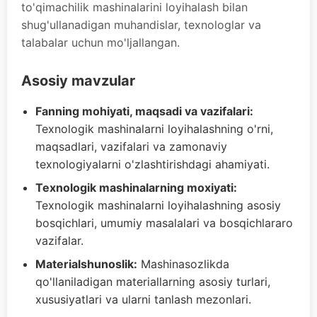
to'qimachilik mashinalarini loyihalash bilan
shug'ullanadigan muhandislar, texnologlar va
talabalar uchun mo'ljallangan.
Asosiy mavzular
Fanning mohiyati, maqsadi va vazifalari:
Texnologik mashinalarni loyihalashning o'rni,
maqsadlari, vazifalari va zamonaviy
texnologiyalarni o'zlashtirishdagi ahamiyati.
Texnologik mashinalarning moxiyati:
Texnologik mashinalarni loyihalashning asosiy
bosqichlari, umumiy masalalari va bosqichlararo
vazifalar.
Materialshunoslik:
Mashinasozlikda
qo'llaniladigan materiallarning asosiy turlari,
xususiyatlari va ularni tanlash mezonlari.