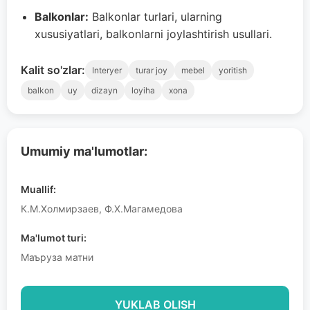
Balkonlar:
Balkonlar turlari, ularning
xususiyatlari, balkonlarni joylashtirish usullari.
Kalit so'zlar:
Interyer
turar joy
mebel
yoritish
balkon
uy
dizayn
loyiha
xona
Umumiy ma'lumotlar:
Muallif:
К.М.Холмирзаев, Ф.Х.Магамедова
Ma'lumot turi:
Маъруза матни
YUKLAB OLISH