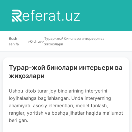
eferat.uz
Bosh
Турар-жой бинолари интерьери ва
>
Qidiruv
>
sahifa
жиҳозлари
Турар-жой бинолари интерьери ва
жиҳозлари
Ushbu kitob turar joy binolarining interyerini
loyihalashga bag'ishlangan. Unda interyerning
ahamiyati, asosiy elementlari, mebel tanlash,
ranglar, yoritish va boshqa jihatlar haqida ma'lumot
berilgan.