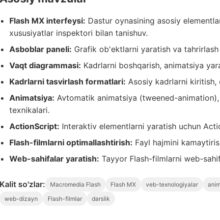
Flash MX interfeysi:
Dastur oynasining asosiy elementlar
xususiyatlar inspektori bilan tanishuv.
Asboblar paneli:
Grafik ob'ektlarni yaratish va tahrirlash
Vaqt diagrammasi:
Kadrlarni boshqarish, animatsiya yara
Kadrlarni tasvirlash formatlari:
Asosiy kadrlarni kiritish, 
Animatsiya:
Avtomatik animatsiya (tweened-animation), 
texnikalari.
ActionScript:
Interaktiv elementlarni yaratish uchun Actio
Flash-filmlarni optimallashtirish:
Fayl hajmini kamaytirish
Web-sahifalar yaratish:
Tayyor Flash-filmlarni web-sahifa
Kalit so'zlar:
Macromedia Flash
Flash MX
veb-texnologiyalar
anim
web-dizayn
Flash-filmlar
darslik