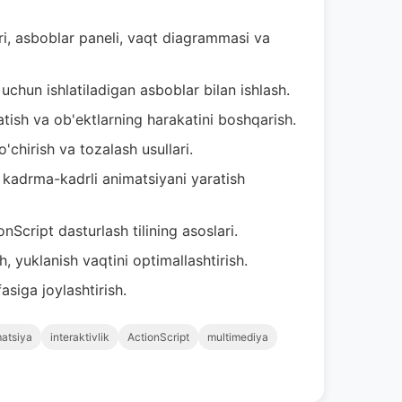
i, asboblar paneli, vaqt diagrammasi va
 uchun ishlatiladigan asboblar bilan ishlash.
tish va ob'ektlarning harakatini boshqarish.
o'chirish va tozalash usullari.
kadrma-kadrli animatsiyani yaratish
nScript dasturlash tilining asoslari.
, yuklanish vaqtini optimallashtirish.
siga joylashtirish.
atsiya
interaktivlik
ActionScript
multimediya