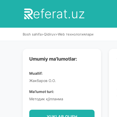
eferat.uz
Bosh sahifa
>
Qidiruv
>
Web технологиялари
Umumiy ma'lumotlar:
Muallif:
Жакбаров О.О.
Ma'lumot turi:
Методик қўлланма
YUKLAB OLISH