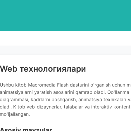
Web технологиялари
Ushbu kitob Macromedia Flash dasturini o'rganish uchun mo'
animatsiyalarni yaratish asoslarini qamrab oladi. Qo'llanma 
diagrammasi, kadrlarni boshqarish, animatsiya texnikalari va
oladi. Kitob veb-dizaynerlar, talabalar va interaktiv konten
mo'ljallangan.
Asosiy mavzular