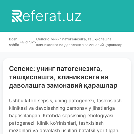
eferat.uz
Bosh
Сепсис: унинг патогенезига, ташҳислашга,
>
Qidiruv
>
sahifa
клиникасига ва даволашга замонавий қарашлар
Сепсис: унинг патогенезига,
ташҳислашга, клиникасига ва
даволашга замонавий қарашлар
Ushbu kitob sepsis, uning patogenezi, tashxislash,
klinikasi va davolashning zamonaviy jihatlariga
bag'ishlangan. Kitobda sepsisning etiologiyasi,
patogenezi, klinik ko'rinishlari, tashxislash
mezonlari va davolash usullari batafsil yoritilgan.