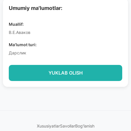
Umumiy ma'lumotlar:
Muallif:
В.Е.Аваков
Ma'lumot turi:
Дарслик
YUKLAB OLISH
Xususiyatlar
Savollar
Bog'lanish