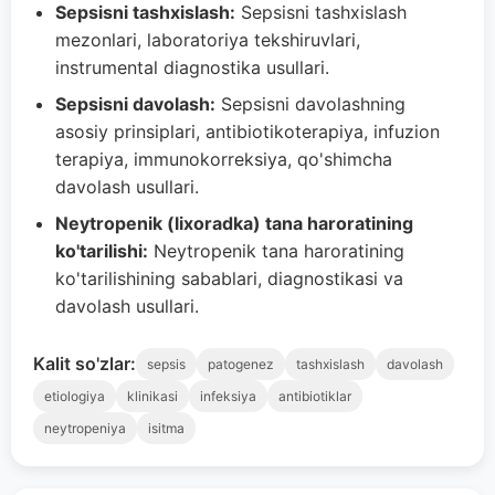
Sepsisni tashxislash:
Sepsisni tashxislash
mezonlari, laboratoriya tekshiruvlari,
instrumental diagnostika usullari.
Sepsisni davolash:
Sepsisni davolashning
asosiy prinsiplari, antibiotikoterapiya, infuzion
terapiya, immunokorreksiya, qo'shimcha
davolash usullari.
Neytropenik (lixoradka) tana haroratining
ko'tarilishi:
Neytropenik tana haroratining
ko'tarilishining sabablari, diagnostikasi va
davolash usullari.
Kalit so'zlar:
sepsis
patogenez
tashxislash
davolash
etiologiya
klinikasi
infeksiya
antibiotiklar
neytropeniya
isitma