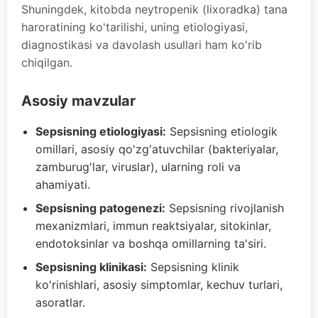
Shuningdek, kitobda neytropenik (lixoradka) tana
haroratining ko'tarilishi, uning etiologiyasi,
diagnostikasi va davolash usullari ham ko'rib
chiqilgan.
Asosiy mavzular
Sepsisning etiologiyasi:
Sepsisning etiologik
omillari, asosiy qo'zg'atuvchilar (bakteriyalar,
zamburug'lar, viruslar), ularning roli va
ahamiyati.
Sepsisning patogenezi:
Sepsisning rivojlanish
mexanizmlari, immun reaktsiyalar, sitokinlar,
endotoksinlar va boshqa omillarning ta'siri.
Sepsisning klinikasi:
Sepsisning klinik
ko'rinishlari, asosiy simptomlar, kechuv turlari,
asoratlar.