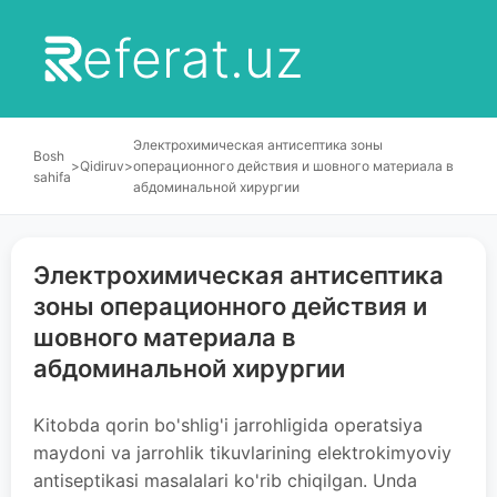
eferat.uz
Электрохимическая антисептика зоны
Bosh
>
Qidiruv
>
операционного действия и шовного материала в
sahifa
абдоминальной хирургии
Электрохимическая антисептика
зоны операционного действия и
шовного материала в
абдоминальной хирургии
Kitobda qorin bo'shlig'i jarrohligida operatsiya
maydoni va jarrohlik tikuvlarining elektrokimyoviy
antiseptikasi masalalari ko'rib chiqilgan. Unda