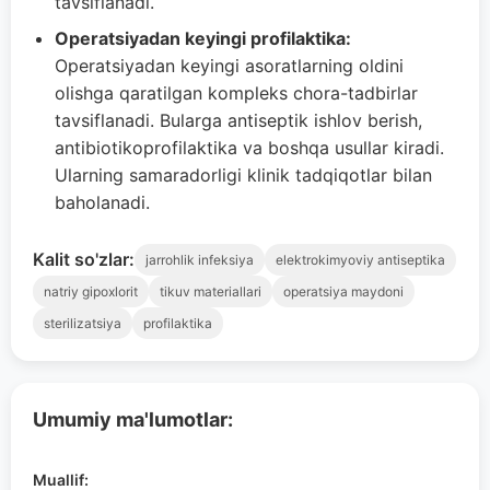
tavsiflanadi.
Operatsiyadan keyingi profilaktika:
Operatsiyadan keyingi asoratlarning oldini
olishga qaratilgan kompleks chora-tadbirlar
tavsiflanadi. Bularga antiseptik ishlov berish,
antibiotikoprofilaktika va boshqa usullar kiradi.
Ularning samaradorligi klinik tadqiqotlar bilan
baholanadi.
Kalit so'zlar:
jarrohlik infeksiya
elektrokimyoviy antiseptika
natriy gipoxlorit
tikuv materiallari
operatsiya maydoni
sterilizatsiya
profilaktika
Umumiy ma'lumotlar:
Muallif: