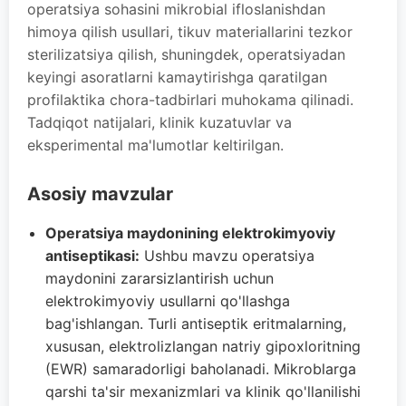
operatsiya sohasini mikrobial ifloslanishdan
himoya qilish usullari, tikuv materiallarini tezkor
sterilizatsiya qilish, shuningdek, operatsiyadan
keyingi asoratlarni kamaytirishga qaratilgan
profilaktika chora-tadbirlari muhokama qilinadi.
Tadqiqot natijalari, klinik kuzatuvlar va
eksperimental ma'lumotlar keltirilgan.
Asosiy mavzular
Operatsiya maydonining elektrokimyoviy
antiseptikasi:
Ushbu mavzu operatsiya
maydonini zararsizlantirish uchun
elektrokimyoviy usullarni qo'llashga
bag'ishlangan. Turli antiseptik eritmalarning,
xususan, elektrolizlangan natriy gipoxloritning
(EWR) samaradorligi baholanadi. Mikroblarga
qarshi ta'sir mexanizmlari va klinik qo'llanilishi