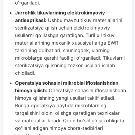
o'rganiladi.
Jarrohlik tikuvlarining elektrokimyoviy
antiseptikasi:
Ushbu mavzu tikuv materiallarini
sterilizatsiya qilish uchun elektrokimyoviy
usullarni qo'llashga qaratilgan. Turli xil tikuv
materiallarining mexanik xususiyatlariga EWR
ta'sirining oqibatlari, shuningdek, ularning
mikroblarga qarshi faolligi o'rganiladi. Tikuvlarni
sterilizatsiya qilishning tezkor usullari ishlab
chiqiladi.
Operatsiya sohasini mikrobial ifloslanishdan
himoya qilish:
Operatsiya sohasini ifloslanishdan
himoya qilishning yangi usullari taklif etiladi.
Bunga operatsiya paytida mikroblarning
tarqalishini oldini olishga qaratilgan texnikalar
va materiallar kiradi. Qorin bo'shlig'i jarrohligida
qo'llaniladigan himoya chora-tadbirlari