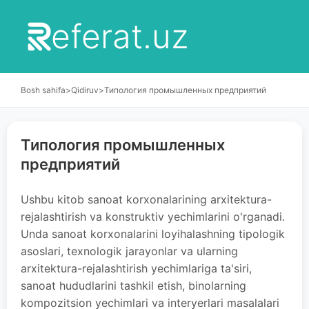
eferat.uz
Bosh sahifa
>
Qidiruv
>
Типология промышленных предприятий
Типология промышленных
предприятий
Ushbu kitob sanoat korxonalarining arxitektura-
rejalashtirish va konstruktiv yechimlarini o'rganadi.
Unda sanoat korxonalarini loyihalashning tipologik
asoslari, texnologik jarayonlar va ularning
arxitektura-rejalashtirish yechimlariga ta'siri,
sanoat hududlarini tashkil etish, binolarning
kompozitsion yechimlari va interyerlari masalalari