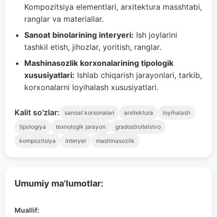
Kompozitsiya elementlari, arxitektura masshtabi,
ranglar va materiallar.
Sanoat binolarining interyeri:
Ish joylarini
tashkil etish, jihozlar, yoritish, ranglar.
Mashinasozlik korxonalarining tipologik
xususiyatlari:
Ishlab chiqarish jarayonlari, tarkib,
korxonalarni loyihalash xususiyatlari.
Kalit so'zlar:
sanoat korxonalari
arxitektura
loyihalash
tipologiya
texnologik jarayon
gradostroitelstvo
kompozitsiya
interyer
mashinasozlik
Umumiy ma'lumotlar:
Muallif: