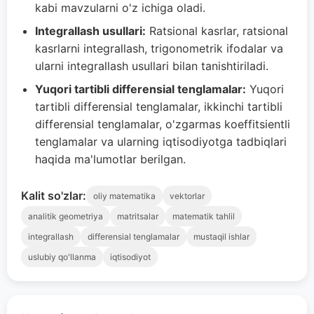
kabi mavzularni o'z ichiga oladi.
Integrallash usullari:
Ratsional kasrlar, ratsional
kasrlarni integrallash, trigonometrik ifodalar va
ularni integrallash usullari bilan tanishtiriladi.
Yuqori tartibli differensial tenglamalar:
Yuqori
tartibli differensial tenglamalar, ikkinchi tartibli
differensial tenglamalar, o'zgarmas koeffitsientli
tenglamalar va ularning iqtisodiyotga tadbiqlari
haqida ma'lumotlar berilgan.
Kalit so'zlar:
oliy matematika
vektorlar
analitik geometriya
matritsalar
matematik tahlil
integrallash
differensial tenglamalar
mustaqil ishlar
uslubiy qo'llanma
iqtisodiyot