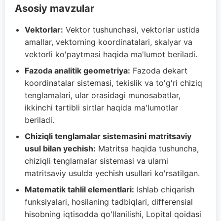
Asosiy mavzular
Vektorlar:
Vektor tushunchasi, vektorlar ustida
amallar, vektorning koordinatalari, skalyar va
vektorli ko'paytmasi haqida ma'lumot beriladi.
Fazoda analitik geometriya:
Fazoda dekart
koordinatalar sistemasi, tekislik va to'g'ri chiziq
tenglamalari, ular orasidagi munosabatlar,
ikkinchi tartibli sirtlar haqida ma'lumotlar
beriladi.
Chiziqli tenglamalar sistemasini matritsaviy
usul bilan yechish:
Matritsa haqida tushuncha,
chiziqli tenglamalar sistemasi va ularni
matritsaviy usulda yechish usullari ko'rsatilgan.
Matematik tahlil elementlari:
Ishlab chiqarish
funksiyalari, hosilaning tadbiqlari, differensial
hisobning iqtisodda qo'llanilishi, Lopital qoidasi