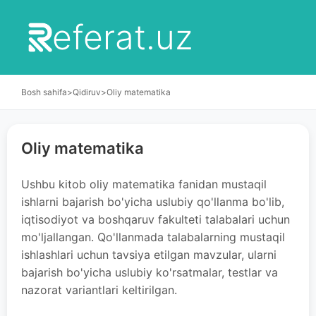
eferat.uz
Bosh sahifa
>
Qidiruv
>
Oliy matematika
Oliy matematika
Ushbu kitob oliy matematika fanidan mustaqil
ishlarni bajarish bo'yicha uslubiy qo'llanma bo'lib,
iqtisodiyot va boshqaruv fakulteti talabalari uchun
mo'ljallangan. Qo'llanmada talabalarning mustaqil
ishlashlari uchun tavsiya etilgan mavzular, ularni
bajarish bo'yicha uslubiy ko'rsatmalar, testlar va
nazorat variantlari keltirilgan.