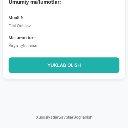
Umumiy ma'lumotlar:
Muallif:
T.M.Ochilov
Ma'lumot turi:
Ўқув-қўлланма
YUKLAB OLISH
Xususiyatlar
Savollar
Bog'lanish