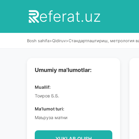
eferat.uz
Bosh sahifa
>
Qidiruv
>
Cтандартлаштириш, метрология в
Umumiy ma'lumotlar:
Muallif:
Тоиров Б.Б.
Ma'lumot turi:
Маъруза матни
YUKLAB OLISH