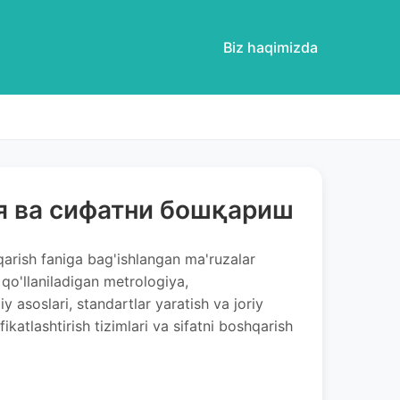
Biz haqimizda
я ва сифатни бошқариш
qarish faniga bag'ishlangan ma'ruzalar
qo'llaniladigan metrologiya,
iy asoslari, standartlar yaratish va joriy
fikatlashtirish tizimlari va sifatni boshqarish