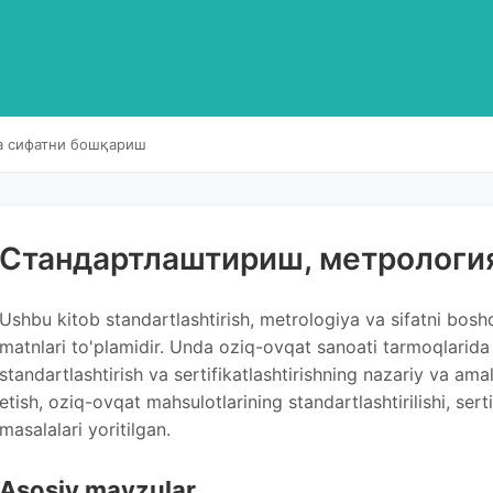
а сифатни бошқариш
Cтандартлаштириш, метрологи
Ushbu kitob standartlashtirish, metrologiya va sifatni bosh
matnlari to'plamidir. Unda oziq-ovqat sanoati tarmoqlarida 
standartlashtirish va sertifikatlashtirishning nazariy va amal
etish, oziq-ovqat mahsulotlarining standartlashtirilishi, serti
masalalari yoritilgan.
Asosiy mavzular