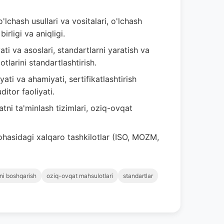
'lchash usullari va vositalari, o'lchash
irligi va aniqligi.
ti va asoslari, standartlarni yaratish va
tlarini standartlashtirish.
ati va ahamiyati, sertifikatlashtirish
ditor faoliyati.
atni ta'minlash tizimlari, oziq-ovqat
ohasidagi xalqaro tashkilotlar (ISO, MOZM,
tni boshqarish
oziq-ovqat mahsulotlari
standartlar