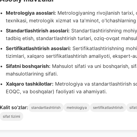
Metrologiya asoslari:
Metrologiyaning rivojlanish tarixi, o
texnikasi, metrologik xizmat va ta'minot, o'lchashlarning b
Standartlashtirish asoslari:
Standartlashtirishning mohiya
tadbiq etish, standartlashtirish turlari, oziq-ovqat mahsulo
Sertifikatlashtirish asoslari:
Sertifikatlashtirishning mohiy
tizimlari, xalqaro sertifikatlashtirish amaliyoti, ekspert-au
Sifatni boshqarish:
Mahsulot sifati va uni boshqarish, sif
mahsulotlarining sifati.
Xalqaro tashkilotlar:
Metrologiya va standartlashtirish s
EOQC, va boshqalar) faoliyati va ahamiyati.
Kalit so'zlar:
standartlashtirish
metrologiya
sertifikatlashtirish
sifa
sifat tizimi