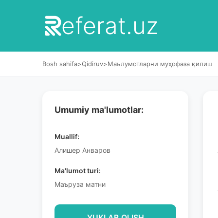
eferat.uz
Bosh sahifa
>
Qidiruv
>
Маълумотларни муҳофаза қилиш
Umumiy ma'lumotlar:
Muallif:
Алишер Анваров
Ma'lumot turi:
Маъруза матни
YUKLAB OLISH