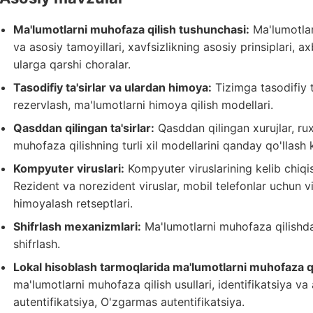
Ma'lumotlarni muhofaza qilish tushunchasi:
Ma'lumotlar
va asosiy tamoyillari, xavfsizlikning asosiy prinsiplari, a
ularga qarshi choralar.
Tasodifiy ta'sirlar va ulardan himoya:
Tizimga tasodifiy ta
rezervlash, ma'lumotlarni himoya qilish modellari.
Qasddan qilingan ta'sirlar:
Qasddan qilingan xurujlar, rux
muhofaza qilishning turli xil modellarini qanday qo'llash 
Kompyuter viruslari:
Kompyuter viruslarining kelib chiqish
Rezident va norezident viruslar, mobil telefonlar uchun vir
himoyalash retseptlari.
Shifrlash mexanizmlari:
Ma'lumotlarni muhofaza qilishda s
shifrlash.
Lokal hisoblash tarmoqlarida ma'lumotlarni muhofaza qil
ma'lumotlarni muhofaza qilish usullari, identifikatsiya va 
autentifikatsiya, O'zgarmas autentifikatsiya.