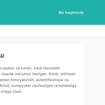
Biz haqimizda
иш
usullari va turlari, lokal hisoblash
 haqida ma'lumot berilgan. Kitob, shifrlash
lardan himoyalanish, autentifikatsiya va
 Kitob, kompyuter xavfsizligini ta'minlashga
ichiga oladi.