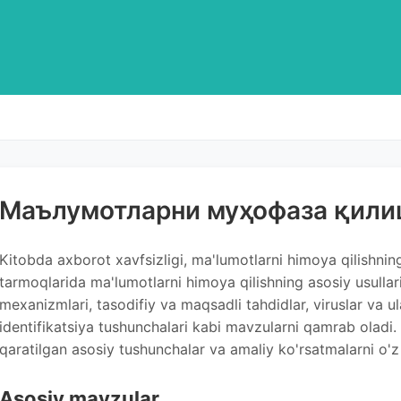
Маълумотларни муҳофаза қил
Kitobda axborot xavfsizligi, ma'lumotlarni himoya qilishning 
tarmoqlarida ma'lumotlarni himoya qilishning asosiy usullari
mexanizmlari, tasodifiy va maqsadli tahdidlar, viruslar va u
identifikatsiya tushunchalari kabi mavzularni qamrab oladi.
qaratilgan asosiy tushunchalar va amaliy ko'rsatmalarni o'z 
Asosiy mavzular