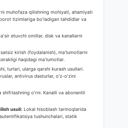
ni muhofaza qilishning mohiyati, ahamiyati
xborot tizimlariga bo'ladigan tahdidlar va
'sir etuvchi omillar, disk va kanallarni
satsiz kirish (foydalanish), ma'lumotlarni
kerakligi haqidagi ma'lumotlar.
i, turlari, ularga qarshi kurash usullari.
uslar, antivirus dasturlar, o'z-o'zini
hifrlashning o'rni. Kanalli va abonentli
ish usuli:
Lokal hisoblash tarmoqlarida
autentifikatsiya tushunchalari, statik