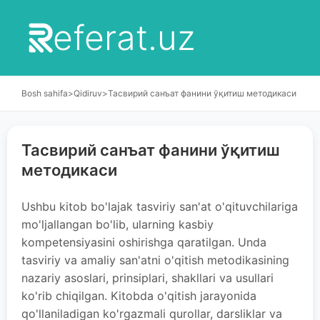
eferat.uz
Bosh sahifa
>
Qidiruv
>
Тасвирий санъат фанини ўқитиш методикаси
Тасвирий санъат фанини ўқитиш
методикаси
Ushbu kitob bo'lajak tasviriy san'at o'qituvchilariga
mo'ljallangan bo'lib, ularning kasbiy
kompetensiyasini oshirishga qaratilgan. Unda
tasviriy va amaliy san'atni o'qitish metodikasining
nazariy asoslari, prinsiplari, shakllari va usullari
ko'rib chiqilgan. Kitobda o'qitish jarayonida
qo'llaniladigan ko'rgazmali qurollar, darsliklar va