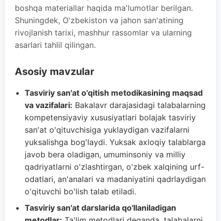
boshqa materiallar haqida ma'lumotlar berilgan.
Shuningdek, O'zbekiston va jahon san'atining
rivojlanish tarixi, mashhur rassomlar va ularning
asarlari tahlil qilingan.
Asosiy mavzular
Tasviriy san'at o'qitish metodikasining maqsad
va vazifalari:
Bakalavr darajasidagi talabalarning
kompetensiyaviy xususiyatlari bolajak tasviriy
san'at o'qituvchisiga yuklaydigan vazifalarni
yuksalishga bog'laydi. Yuksak axloqiy talablarga
javob bera oladigan, umuminsoniy va milliy
qadriyatlarni o'zlashtirgan, o'zbek xalqining urf-
odatlari, an'analari va madaniyatini qadrlaydigan
o'qituvchi bo'lish talab etiladi.
Tasviriy san'at darslarida qo'llaniladigan
metodlar:
Ta'lim metodlari deganda, talabalarni