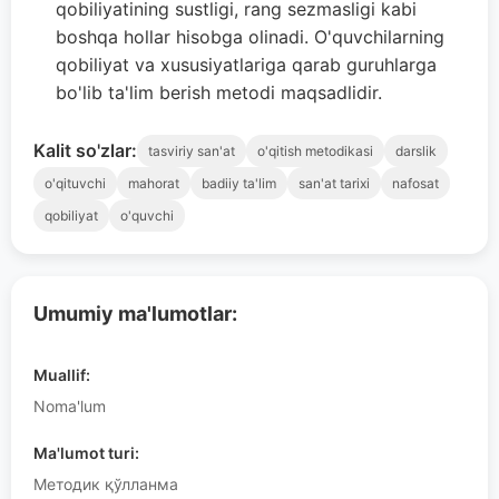
qobiliyatining sustligi, rang sezmasligi kabi
boshqa hollar hisobga olinadi. O'quvchilarning
qobiliyat va xususiyatlariga qarab guruhlarga
bo'lib ta'lim berish metodi maqsadlidir.
Kalit so'zlar:
tasviriy san'at
o'qitish metodikasi
darslik
o'qituvchi
mahorat
badiiy ta'lim
san'at tarixi
nafosat
qobiliyat
o'quvchi
Umumiy ma'lumotlar:
Muallif:
Noma'lum
Ma'lumot turi:
Методик қўлланма