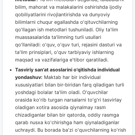
bilim, mahorat va malakalarini oshirishda ijodiy
qobiliyatlarini rivojlantirishda va dunyoviy
bilimlarni chuqur egallashda o'qituvchilarning
qo'llagan ish metodlari tushuniladi. Oliy ta'lim
muassasalarida ta'limning turli usullari
qo'llaniladi: o'quv, o'quv turi, rejasini dasturi va
ta'lim prinsiplari, o'quv tarbiyaviy ishlarning
maqsad va vazifalariga e'tibor qaratiladi.
Tasviriy san'at asoslarini o'qitishda individual
yondashuv:
Maktab har bir individual
xususiyatlari bilan bir-biridan farq qiladigan turli
yoshdagi bolalar ta'lim oladi. O'quvchilar
orasida ko'rib turgan narsalarni to'g'ri tasvirlay
oladigan xotira asosida qiynalmay rasm
chizadiganlar bilan bir qatorda, oddiy rasmga
qarab nusxa ko'chirishga ham qiynaladiganlar
uchraydi. Bu borada ba'zi o'quvchilarning ko'rish