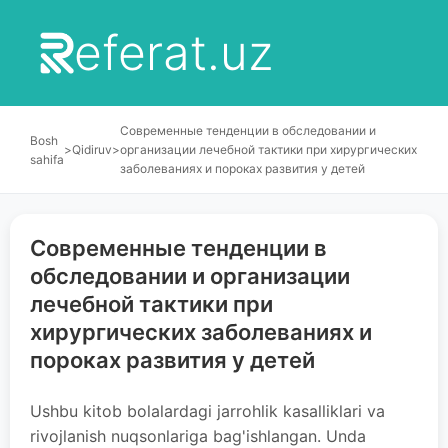
eferat.uz
Современные тенденции в обследовании и
Bosh
>
Qidiruv
>
организации лечебной тактики при хирургических
sahifa
заболеваниях и пороках развития у детей
Современные тенденции в
обследовании и организации
лечебной тактики при
хирургических заболеваниях и
пороках развития у детей
Ushbu kitob bolalardagi jarrohlik kasalliklari va
rivojlanish nuqsonlariga bag'ishlangan. Unda