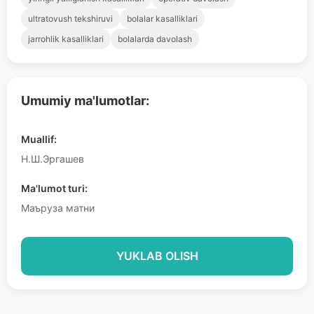
ultratovush tekshiruvi
bolalar kasalliklari
jarrohlik kasalliklari
bolalarda davolash
Umumiy ma'lumotlar:
Muallif:
Н.Ш.Эргашев
Ma'lumot turi:
Маъруза матни
YUKLAB OLISH