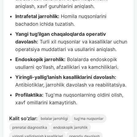
aniqlash, xavf guruhlarini aniqlash.
Intrafetal jarrohlik:
Homila nuqsonlarini
bachadon ichida tuzatish.
Yangi tug'ilgan chaqaloqlarda operativ
davolash:
Turli xil nuqsonlar va kasalliklar uchun
operatsiya muddatlari va usullarini aniqlash.
Endoskopik jarrohlik:
Bolalarda endoskopik
usullarni qo'llash, afzalliklari va kamchiliklari.
Yiringli-yallig'lanish kasalliklarini davolash:
Antibiotiklar, jarrohlik davolash va reabilitatsiya.
Profilaktika:
Tug'ma nuqsonlarning oldini olish,
xavf omillarini kamaytirish.
Kalit so'zlar:
bolalar jarrohligi
tug'ma nuqsonlar
prenatal diagnostika
endoskopik jarrohlik
yiringli yalliglanish kasalliklari
operativ davolash