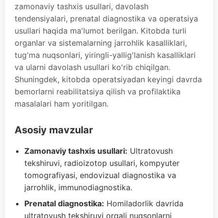
zamonaviy tashxis usullari, davolash
tendensiyalari, prenatal diagnostika va operatsiya
usullari haqida ma'lumot berilgan. Kitobda turli
organlar va sistemalarning jarrohlik kasalliklari,
tug'ma nuqsonlari, yiringli-yallig'lanish kasalliklari
va ularni davolash usullari ko'rib chiqilgan.
Shuningdek, kitobda operatsiyadan keyingi davrda
bemorlarni reabilitatsiya qilish va profilaktika
masalalari ham yoritilgan.
Asosiy mavzular
Zamonaviy tashxis usullari:
Ultratovush
tekshiruvi, radioizotop usullari, kompyuter
tomografiyasi, endovizual diagnostika va
jarrohlik, immunodiagnostika.
Prenatal diagnostika:
Homiladorlik davrida
ultratovush tekshiruvi orqali nuqsonlarni