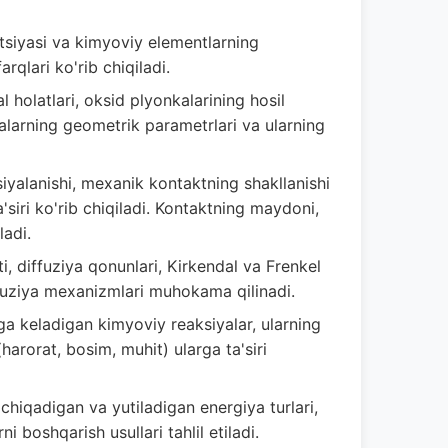
atsiyasi va kimyoviy elementlarning
arqlari ko'rib chiqiladi.
l holatlari, oksid plyonkalarining hosil
zalarning geometrik parametrlari va ularning
iyalanishi, mexanik kontaktning shakllanishi
siri ko'rib chiqiladi. Kontaktning maydoni,
ladi.
, diffuziya qonunlari, Kirkendal va Frenkel
iffuziya mexanizmlari muhokama qilinadi.
 keladigan kimyoviy reaksiyalar, ularning
harorat, bosim, muhit) ularga ta'siri
chiqadigan va yutiladigan energiya turlari,
i boshqarish usullari tahlil etiladi.