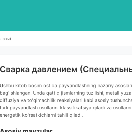
главы)
Сварка давлением (Специальн
Ushbu kitob bosim ostida payvandlashning nazariy asoslari 
bag'ishlangan. Unda qattiq jismlarning tuzilishi, metall yuza
diffuziya va to'qimachilik reaksiyalari kabi asosiy tushuncha
turli payvandlash usullarini klassifikatsiya qiladi va usullar
energetik ko'rsatkichlarni tahlil qiladi.
Asosiy mavzular