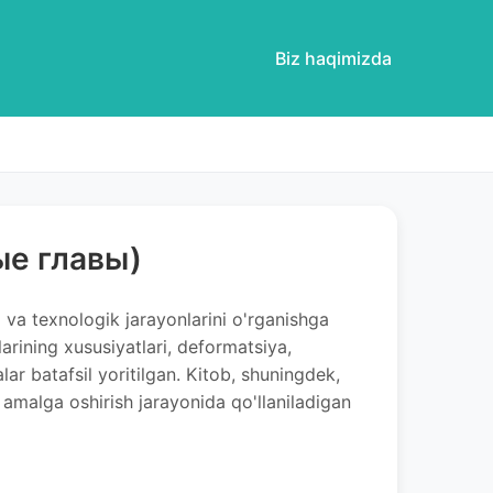
Biz haqimizda
ые главы)
va texnologik jarayonlarini o'rganishga
larining xususiyatlari, deformatsiya,
lar batafsil yoritilgan. Kitob, shuningdek,
ni amalga oshirish jarayonida qo'llaniladigan