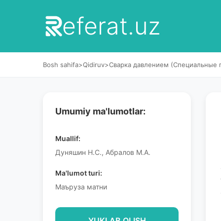
eferat.uz
Bosh sahifa
>
Qidiruv
>
Сварка давлением (Специальные 
Umumiy ma'lumotlar:
Muallif:
Дуняшин Н.С., Абралов М.А.
Ma'lumot turi:
Маъруза матни
YUKLAB OLISH