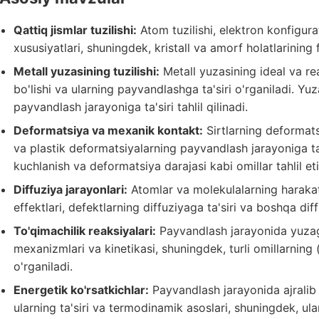
Qattiq jismlar tuzilishi:
Atom tuzilishi, elektron konfigur
xususiyatlari, shuningdek, kristall va amorf holatlarining f
Metall yuzasining tuzilishi:
Metall yuzasining ideal va rea
bo'lishi va ularning payvandlashga ta'siri o'rganiladi. Yu
payvandlash jarayoniga ta'siri tahlil qilinadi.
Deformatsiya va mexanik kontakt:
Sirtlarning deformats
va plastik deformatsiyalarning payvandlash jarayoniga ta'
kuchlanish va deformatsiya darajasi kabi omillar tahlil eti
Diffuziya jarayonlari:
Atomlar va molekulalarning harakati
effektlari, defektlarning diffuziyaga ta'siri va boshqa d
To'qimachilik reaksiyalari:
Payvandlash jarayonida yuzaga
mexanizmlari va kinetikasi, shuningdek, turli omillarning (
o'rganiladi.
Energetik ko'rsatkichlar:
Payvandlash jarayonida ajralib 
ularning ta'siri va termodinamik asoslari, shuningdek, ularn