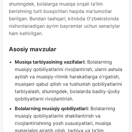
shuningdek, bolalarga musiqa orqali ta'lim
berishning turli bosqichlari haqida ma'lumotlar
berilgan. Bundan tashqari, kitobda O'zbekistonda
nishonlanadigan ayrim bayramlar uchun senariylar
ham keltirilgan.
Asosiy mavzular
Musiqa tarbiyasining vazifalari:
Bolalarning
musiqiy qobiliyatlarini rivojlantirish, ularni ashula
aytish va musiqiy-ritmik harakatlarga o'rgatish,
musiqani qabul qilish va tushunish qobiliyatlarini
tarbiyalash, shuningdek, bolalarda badiiy-ijodiy
qobiliyatlarni rivojlantirish.
Bolalarning musiqiy qobiliyatlari:
Bolalarning
musiqiy qobiliyatlarini shakllantirish va
rivojlantirishning yosh xususiyatlari, musiqa
materialini ajratib olish, tarbiya va ta'lim