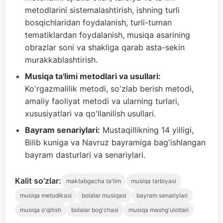
metodlarini sistemalashtirish, ishning turli
bosqichlaridan foydalanish, turli-tuman
tematiklardan foydalanish, musiqa asarining
obrazlar soni va shakliga qarab asta-sekin
murakkablashtirish.
Musiqa ta'limi metodlari va usullari:
Ko'rgazmalilik metodi, so'zlab berish metodi,
amaliy faoliyat metodi va ularning turlari,
xususiyatlari va qo'llanilish usullari.
Bayram senariylari:
Mustaqillikning 14 yilligi,
Bilib kuniga va Navruz bayramiga bag'ishlangan
bayram dasturlari va senariylari.
Kalit so'zlar:
maktabgacha ta'lim
musiqa tarbiyasi
musiqa metodikasi
bolalar musiqasi
bayram senariylari
musiqa o'qitish
bolalar bog'chasi
musiqa mashg'ulotlari