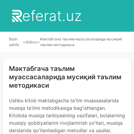
eferat.uz
Bosh
Мактабгача таълим муассасаларида мусиқий
>
Qidiruv
>
sahifa
таълим методикаси
Мактабгача таълим
муассасаларида мусиқий таълим
методикаси
Ushbu kitob maktabgacha ta'lim muassasalarida
musiqa ta'limi metodikasiga bag'ishlangan.
Kitobda musiqa tarbiyasining vazifalari, bolalarning
musiqiy qobiliyatlarini rivojlantirish yo'llari, musiqa
darslarida qo'llaniladigan metodlar va usullar,