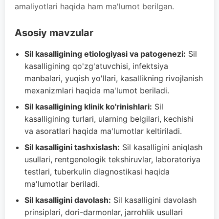
amaliyotlari haqida ham ma'lumot berilgan.
Asosiy mavzular
Sil kasalligining etiologiyasi va patogenezi:
Sil
kasalligining qo'zg'atuvchisi, infektsiya
manbalari, yuqish yo'llari, kasallikning rivojlanish
mexanizmlari haqida ma'lumot beriladi.
Sil kasalligining klinik ko'rinishlari:
Sil
kasalligining turlari, ularning belgilari, kechishi
va asoratlari haqida ma'lumotlar keltiriladi.
Sil kasalligini tashxislash:
Sil kasalligini aniqlash
usullari, rentgenologik tekshiruvlar, laboratoriya
testlari, tuberkulin diagnostikasi haqida
ma'lumotlar beriladi.
Sil kasalligini davolash:
Sil kasalligini davolash
prinsiplari, dori-darmonlar, jarrohlik usullari