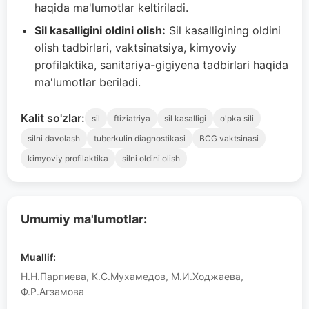
haqida ma'lumotlar keltiriladi.
Sil kasalligini oldini olish:
Sil kasalligining oldini
olish tadbirlari, vaktsinatsiya, kimyoviy
profilaktika, sanitariya-gigiyena tadbirlari haqida
ma'lumotlar beriladi.
Kalit so'zlar:
sil
ftiziatriya
sil kasalligi
o'pka sili
silni davolash
tuberkulin diagnostikasi
BCG vaktsinasi
kimyoviy profilaktika
silni oldini olish
Umumiy ma'lumotlar:
Muallif:
Н.Н.Парпиева, К.С.Мухамедов, М.И.Ходжаева,
Ф.Р.Агзамова