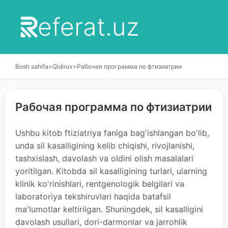
eferat.uz
Bosh sahifa
>
Qidiruv
>
Рабочая программа по фтизиатрии
Рабочая программа по фтизиатрии
Ushbu kitob ftiziatriya faniga bag'ishlangan bo'lib,
unda sil kasalligining kelib chiqishi, rivojlanishi,
tashxislash, davolash va oldini olish masalalari
yoritilgan. Kitobda sil kasalligining turlari, ularning
klinik ko'rinishlari, rentgenologik belgilari va
laboratoriya tekshiruvlari haqida batafsil
ma'lumotlar keltirilgan. Shuningdek, sil kasalligini
davolash usullari, dori-darmonlar va jarrohlik