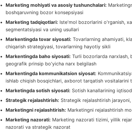
Marketing mohiyati va asosiy tushunchalari:
Marketingni
boshqaruvning bozor konsepsiyasi
Marketing tadqiqotlari:
Iste'mol bozorlarini o'rganish, x
segmentatsiyasi va uning usullari
Markentingda tovar siyosati:
Tovarlarning ahamiyati, klas
chiqarish strategiyasi, tovarlarning hayotiy sikli
Markentingda baho siyosati:
Turli bozorlarda narxlash, 
geografik prinsip bo'yicha narx belgilash
Markentingda kommunikatsion siyosat:
Kommunikatsiya
ishlab chiqish bosqichlari, axborot tarqatish vositalarini
Marketingda sotish siyosati:
Sotish kanallarining iqtisodi
Strategik rejalashtirish:
Strategik rejalashtirish jarayoni,
Marketingni rejalashtirish:
Marketingni rejalashtirish moh
Marketing nazorati:
Marketing nazorati tizimi, yillik rejan
nazorati va strategik nazorat