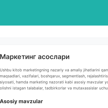
Маркетинг асослари
Ushbu kitob marketingning nazariy va amaliy jihatlarini qa
maqsadlari, vazifalari, boshqaruv, segmentlash, rejalashtiri
siyosati, hamda marketing nazorati kabi asosiy mavzular yo
olishni istagan talabalar, tadbirkorlar va mutaxassislar uchu
Asosiy mavzular