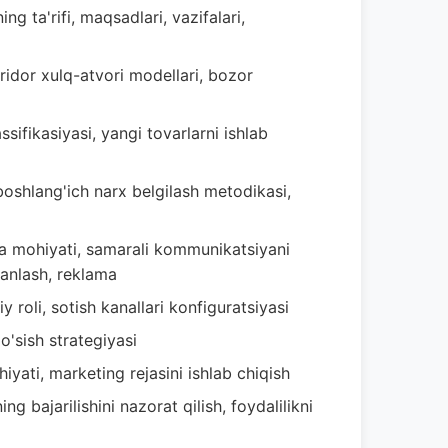
ng ta'rifi, maqsadlari, vazifalari,
aridor xulq-atvori modellari, bozor
sifikasiyasi, yangi tovarlarni ishlab
boshlang'ich narx belgilash metodikasi,
 mohiyati, samarali kommunikatsiyani
 tanlash, reklama
y roli, sotish kanallari konfiguratsiyasi
 o'sish strategiyasi
iyati, marketing rejasini ishlab chiqish
ing bajarilishini nazorat qilish, foydalilikni