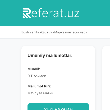
eferat.uz
Bosh sahifa
>
Qidiruv
>
Маркетинг асослари
Umumiy ma'lumotlar:
Muallif:
Э.Т.Азимов
Ma'lumot turi:
Маъруза матни
YUKLAB OLISH