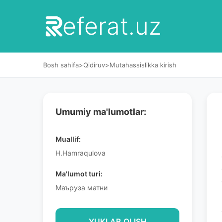
eferat.uz
Bosh sahifa
>
Qidiruv
>
Mutahassislikka kirish
Umumiy ma'lumotlar:
Muallif:
H.Hamraqulova
Ma'lumot turi:
Маъруза матни
YUKLAB OLISH