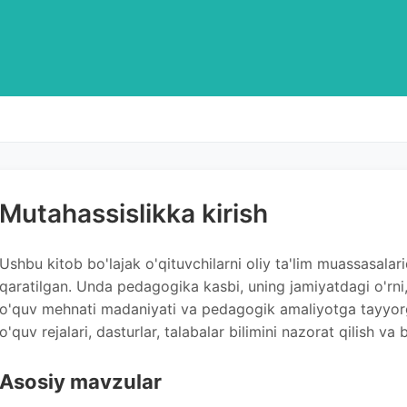
Mutahassislikka kirish
Ushbu kitob bo'lajak o'qituvchilarni oliy ta'lim muassasalar
qaratilgan. Unda pedagogika kasbi, uning jamiyatdagi o'rni, 
o'quv mehnati madaniyati va pedagogik amaliyotga tayyorgar
o'quv rejalari, dasturlar, talabalar bilimini nazorat qilish va
Asosiy mavzular