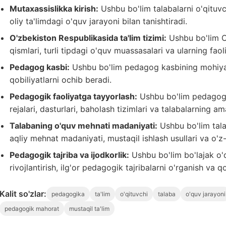
Mutaxassislikka kirish:
Ushbu bo'lim talabalarni o'qituvch
oliy ta'limdagi o'quv jarayoni bilan tanishtiradi.
O'zbekiston Respublikasida ta'lim tizimi:
Ushbu bo'lim O'
qismlari, turli tipdagi o'quv muassasalari va ularning fao
Pedagog kasbi:
Ushbu bo'lim pedagog kasbining mohiyati,
qobiliyatlarni ochib beradi.
Pedagogik faoliyatga tayyorlash:
Ushbu bo'lim pedagogik
rejalari, dasturlari, baholash tizimlari va talabalarning a
Talabaning o'quv mehnati madaniyati:
Ushbu bo'lim talab
aqliy mehnat madaniyati, mustaqil ishlash usullari va o'z
Pedagogik tajriba va ijodkorlik:
Ushbu bo'lim bo'lajak o'qi
rivojlantirish, ilg'or pedagogik tajribalarni o'rganish va qo
Kalit so'zlar:
pedagogika
ta'lim
o'qituvchi
talaba
o'quv jarayoni
pedagogik mahorat
mustaqil ta'lim