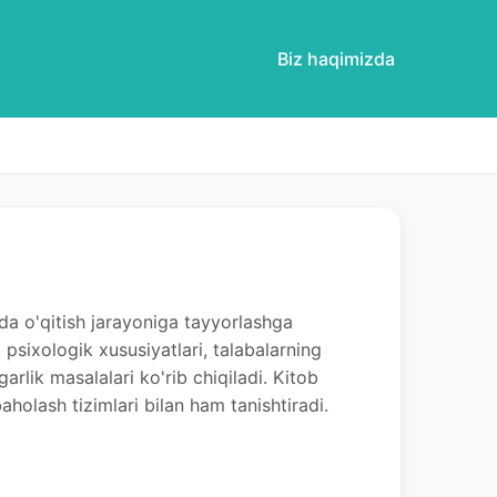
Biz haqimizda
ida o'qitish jarayoniga tayyorlashga
psixologik xususiyatlari, talabalarning
lik masalalari ko'rib chiqiladi. Kitob
 baholash tizimlari bilan ham tanishtiradi.