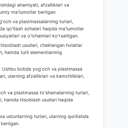
shdagi ahamiyati, afzalliklari va
mumiy ma'lumotlar berilgan.
och va plastmassalarning turlari,
hda qo'llash sohalari haqida ma'lumotlar
siyatlari va o'lchamlari ko'rsatilgan.
soblash usullari, cheklangan holatlar
sh, hamda turli elementlarning
:
Ushbu bobda yog'och va plastmassa
ari, ularning afzalliklari va kamchiliklari,
 va plastmassa to'shamalarning turlari,
lari, hamda hisoblash usullari haqida
 ustunlarning turlari, ularning qurilishda
 berilgan.