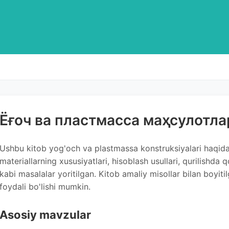
Ёғоч ва пластмасса маҳсулотла
Ushbu kitob yog'och va plastmassa konstruksiyalari haqida 
materiallarning xususiyatlari, hisoblash usullari, qurilishda 
kabi masalalar yoritilgan. Kitob amaliy misollar bilan boyit
foydali bo'lishi mumkin.
Asosiy mavzular