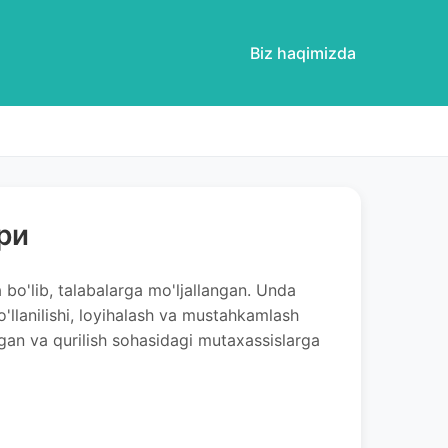
Biz haqimizda
ри
bo'lib, talabalarga mo'ljallangan. Unda
qo'llanilishi, loyihalash va mustahkamlash
ilgan va qurilish sohasidagi mutaxassislarga