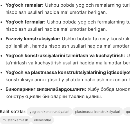
Yog'och ramalar:
Ushbu bobda yog'och ramalarning turlari
hisoblash usullari haqida ma'lumotlar berilgan.
Yog'och fermalar:
Ushbu bobda yog'och fermalarning turla
hisoblash usullari haqida ma'lumotlar berilgan.
Fazoviy konstruksiyalar:
Ushbu bobda fazoviy konstruksiy
qo'llanilishi, hamda hisoblash usullari haqida ma'lumotlar
Yog'och konstruksiyalarini ta'mirlash va kuchaytirish:
Us
ta'mirlash va kuchaytirish usullari haqida ma'lumotlar ber
Yog'och va plastmassa konstruktsiyalarining iqtisodiyot
konstruksiyalarini iqtisodiy jihatdan baholash mezonlari 
Биноларнинг зилзилабардошлиги:
Ушбу бобда монол
конструкцияли биноларни таҳлил қилиш.
Kalit so'zlar:
yog'och konstruksiyalari
plastmassa konstruksiyalari
qu
mustahkamlash
elementlar