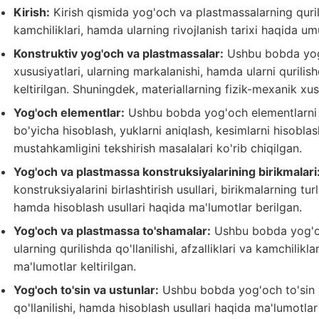
Kirish:
Kirish qismida yog'och va plastmassalarning qurili
kamchiliklari, hamda ularning rivojlanish tarixi haqida u
Konstruktiv yog'och va plastmassalar:
Ushbu bobda yog'
xususiyatlari, ularning markalanishi, hamda ularni qurilis
keltirilgan. Shuningdek, materiallarning fizik-mexanik xusu
Yog'och elementlar:
Ushbu bobda yog'och elementlarni hi
bo'yicha hisoblash, yuklarni aniqlash, kesimlarni hisobla
mustahkamligini tekshirish masalalari ko'rib chiqilgan.
Yog'och va plastmassa konstruksiyalarining birikmalari
konstruksiyalarini birlashtirish usullari, birikmalarning turl
hamda hisoblash usullari haqida ma'lumotlar berilgan.
Yog'och va plastmassa to'shamalar:
Ushbu bobda yog'och
ularning qurilishda qo'llanilishi, afzalliklari va kamchilik
ma'lumotlar keltirilgan.
Yog'och to'sin va ustunlar:
Ushbu bobda yog'och to'sin va
qo'llanilishi, hamda hisoblash usullari haqida ma'lumotlar