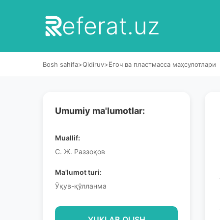
eferat.uz
Bosh sahifa
>
Qidiruv
>
Ёғоч ва пластмасса маҳсулотлари
Umumiy ma'lumotlar:
Muallif:
С. Ж. Раззоқов
Ma'lumot turi:
Ўқув-қўлланма
YUKLAB OLISH