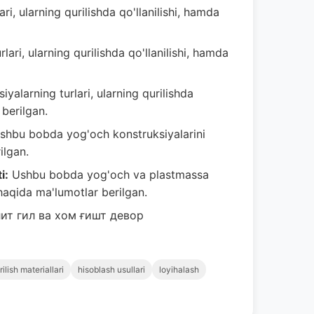
, ularning qurilishda qo'llanilishi, hamda
ri, ularning qurilishda qo'llanilishi, hamda
alarning turlari, ularning qurilishda
 berilgan.
hbu bobda yog'och konstruksiyalarini
ilgan.
i:
Ushbu bobda yog'och va plastmassa
haqida ma'lumotlar berilgan.
ит гил ва хом ғишт девор
rilish materiallari
hisoblash usullari
loyihalash