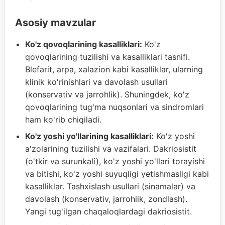
Asosiy mavzular
Ko'z qovoqlarining kasalliklari:
Ko'z
qovoqlarining tuzilishi va kasalliklari tasnifi.
Blefarit, arpa, xalazion kabi kasalliklar, ularning
klinik ko'rinishlari va davolash usullari
(konservativ va jarrohlik). Shuningdek, ko'z
qovoqlarining tug'ma nuqsonlari va sindromlari
ham ko'rib chiqiladi.
Ko'z yoshi yo'llarining kasalliklari:
Ko'z yoshi
a'zolarining tuzilishi va vazifalari. Dakriosistit
(o'tkir va surunkali), ko'z yoshi yo'llari torayishi
va bitishi, ko'z yoshi suyuqligi yetishmasligi kabi
kasalliklar. Tashxislash usullari (sinamalar) va
davolash (konservativ, jarrohlik, zondlash).
Yangi tug'ilgan chaqaloqlardagi dakriosistit.