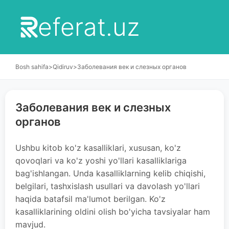
eferat.uz
Bosh sahifa
>
Qidiruv
>
Заболевания век и слезных органов
Заболевания век и слезных
органов
Ushbu kitob ko'z kasalliklari, xususan, ko'z
qovoqlari va ko'z yoshi yo'llari kasalliklariga
bag'ishlangan. Unda kasalliklarning kelib chiqishi,
belgilari, tashxislash usullari va davolash yo'llari
haqida batafsil ma'lumot berilgan. Ko'z
kasalliklarining oldini olish bo'yicha tavsiyalar ham
mavjud.