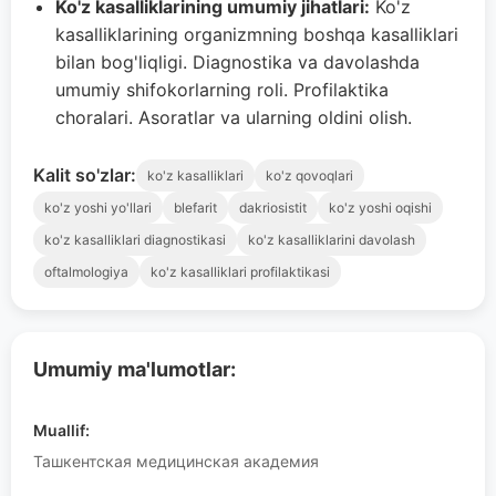
Ko'z kasalliklarining umumiy jihatlari:
Ko'z
kasalliklarining organizmning boshqa kasalliklari
bilan bog'liqligi. Diagnostika va davolashda
umumiy shifokorlarning roli. Profilaktika
choralari. Asoratlar va ularning oldini olish.
Kalit so'zlar:
ko'z kasalliklari
ko'z qovoqlari
ko'z yoshi yo'llari
blefarit
dakriosistit
ko'z yoshi oqishi
ko'z kasalliklari diagnostikasi
ko'z kasalliklarini davolash
oftalmologiya
ko'z kasalliklari profilaktikasi
Umumiy ma'lumotlar:
Muallif:
Ташкентская медицинская академия