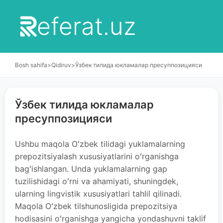
eferat.uz
Bosh sahifa
>
Qidiruv
>
Ўзбек тилида юкламалар пресуппозицияси
Ўзбек тилида юкламалар
пресуппозицияси
Ushbu maqola Oʻzbek tilidagi yuklamalarning
prepozitsiyalash xususiyatlarini oʻrganishga
bagʻishlangan. Unda yuklamalarning gap
tuzilishidagi oʻrni va ahamiyati, shuningdek,
ularning lingvistik xususiyatlari tahlil qilinadi.
Maqola Oʻzbek tilshunosligida prepozitsiya
hodisasini oʻrganishga yangicha yondashuvni taklif