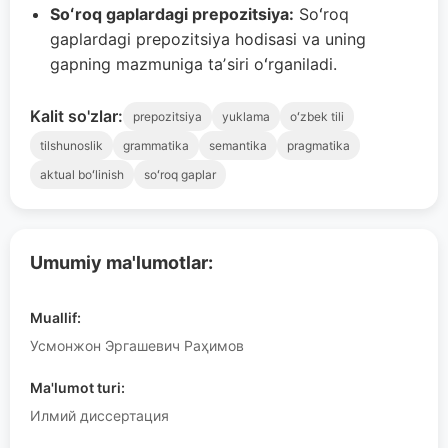
Soʻroq gaplardagi prepozitsiya:
Soʻroq
gaplardagi prepozitsiya hodisasi va uning
gapning mazmuniga taʼsiri oʻrganiladi.
Kalit so'zlar:
prepozitsiya
yuklama
oʻzbek tili
tilshunoslik
grammatika
semantika
pragmatika
aktual boʻlinish
soʻroq gaplar
Umumiy ma'lumotlar:
Muallif:
Усмонжон Эргашевич Раҳимов
Ma'lumot turi:
Илмий диссертация