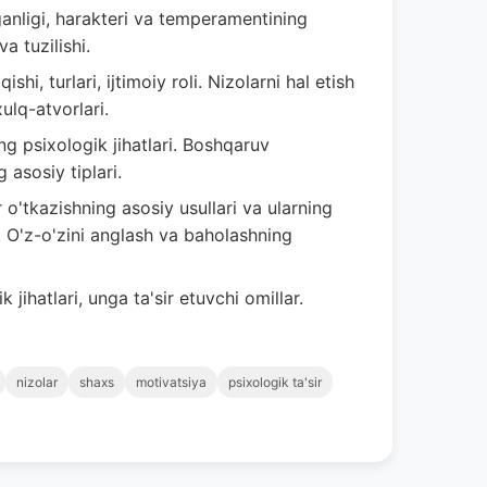
lganligi, harakteri va temperamentining
a tuzilishi.
shi, turlari, ijtimoiy roli. Nizolarni hal etish
ulq-atvorlari.
ng psixologik jihatlari. Boshqaruv
 asosiy tiplari.
r o'tkazishning asosiy usullari va ularning
O'z-o'zini anglash va baholashning
jihatlari, unga ta'sir etuvchi omillar.
nizolar
shaxs
motivatsiya
psixologik ta'sir