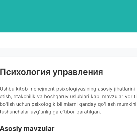
Психология управления
Ushbu kitob menejment psixologiyasining asosiy jihatlarini o
etish, etakchilik va boshqaruv uslublari kabi mavzular yori
bo'lish uchun psixologik bilimlarni qanday qo'llash mumkinli
tushunchalar uyg'unligiga e'tibor qaratilgan.
Asosiy mavzular