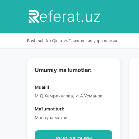
eferat.uz
Bosh sahifa
>
Qidiruv
>
Психология управления
Umumiy ma'lumotlar:
Muallif:
М.Д.Хамракулова, И.А.Усманов
Ma'lumot turi:
Маъруза матни
YUKLAB OLISH