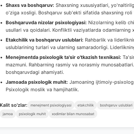
Shaxs va boshqaruv:
Shaxsning xususiyatlari, yo'naltiri
o'ziga xosligi. Boshqaruv sub'ekti sifatida shaxsning roli v
Boshqaruvda nizolar psixologiyasi:
Nizolarning kelib chiqi
usullari va qoidalari. Konfliktli vaziyatlarda odamlarning x
Etakchilik va boshqaruv uslublari:
Rahbarlik va liderlikni
uslublarining turlari va ularning samaradorligi. Liderlikning
Menejmentda psixologik ta'sir o'tkazish texnikasi:
Ta'si
mazmuni. Rahbarning rasmiy va norasmiy munosabatlari. 
boshqaruvdagi ahamiyati.
Jamoada psixologik muhit:
Jamoaning ijtimoiy-psixologik 
Psixologik moslik va hamjihatlik.
Kalit so'zlar:
menejment psixologiyasi
etakchilik
boshqaruv uslublari
jamoa
psixologik muhit
xodimlar bilan munosabat