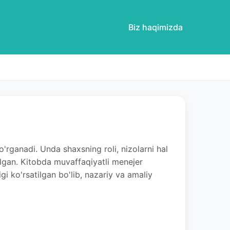
Biz haqimizda
'rganadi. Unda shaxsning roli, nizolarni hal
tilgan. Kitobda muvaffaqiyatli menejer
gi ko'rsatilgan bo'lib, nazariy va amaliy