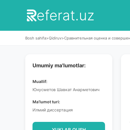
eferat.uz
Bosh sahifa
>
Qidiruv
>
Сравнительная оценка и соверше
Umumiy ma'lumotlar:
Muallif:
Юнусметов Шавкат Анарметович
Ma'lumot turi:
Илмий диссертация
YUKLAB OLISH