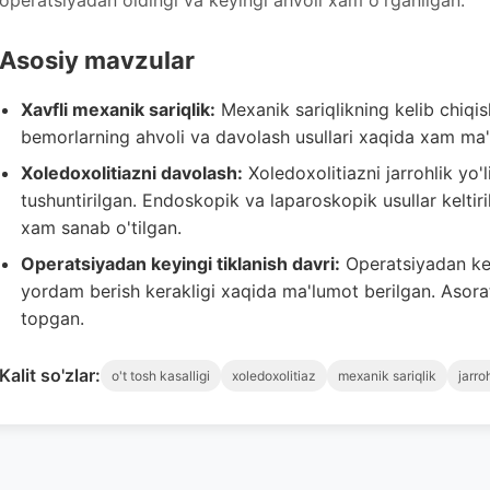
operatsiyadan oldingi va keyingi ahvoli xam o'rganilgan.
Asosiy mavzular
Xavfli mexanik sariqlik:
Mexanik sariqlikning kelib chiqish
bemorlarning ahvoli va davolash usullari xaqida xam ma'
Xoledoxolitiazni davolash:
Xoledoxolitiazni jarrohlik yo'
tushuntirilgan. Endoskopik va laparoskopik usullar keltiril
xam sanab o'tilgan.
Operatsiyadan keyingi tiklanish davri:
Operatsiyadan ke
yordam berish kerakligi xaqida ma'lumot berilgan. Asoratl
topgan.
Kalit so'zlar:
o't tosh kasalligi
xoledoxolitiaz
mexanik sariqlik
jarro