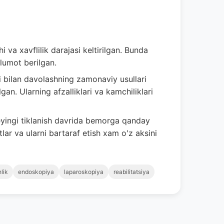
i va xavflilik darajasi keltirilgan. Bunda
lumot berilgan.
li bilan davolashning zamonaviy usullari
gan. Ularning afzalliklari va kamchiliklari
yingi tiklanish davrida bemorga qanday
ar va ularni bartaraf etish xam o'z aksini
hlik
endoskopiya
laparoskopiya
reabilitatsiya