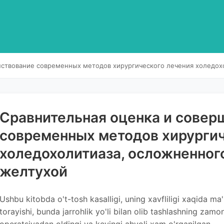
нствование современных методов хирургического лечения холедох
Сравнительная оценка и совер
современных методов хирургич
холедохолитиаза, осложненног
желтухой
Ushbu kitobda o't-tosh kasalligi, uning xavfliligi xaqida ma'
torayishi, bunda jarrohlik yo'li bilan olib tashlashning zamo