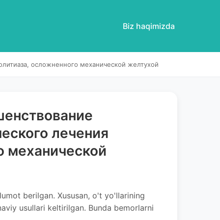
Biz haqimizda
олитиаза, осложненного механической желтухой
шенствование
еского лечения
о механической
lumot berilgan. Xususan, o't yo'llarining
naviy usullari keltirilgan. Bunda bemorlarni