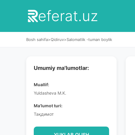
eferat.uz
Bosh sahifa
>
Qidiruv
>
Salomatlik -tuman boylik
Umumiy ma'lumotlar:
Muallif:
Yuldasheva M.K.
Ma'lumot turi:
Тақдимот
YUKLAB OLISH