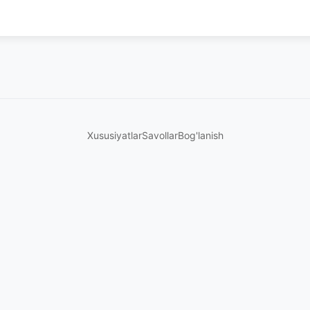
Xususiyatlar
Savollar
Bog'lanish