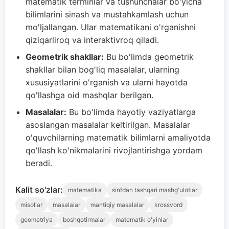
matematik terminlar va tushunchalar bo'yicha
bilimlarini sinash va mustahkamlash uchun
mo'ljallangan. Ular matematikani o'rganishni
qiziqarliroq va interaktivroq qiladi.
Geometrik shakllar:
Bu bo'limda geometrik
shakllar bilan bog'liq masalalar, ularning
xususiyatlarini o'rganish va ularni hayotda
qo'llashga oid mashqlar berilgan.
Masalalar:
Bu bo'limda hayotiy vaziyatlarga
asoslangan masalalar keltirilgan. Masalalar
o'quvchilarning matematik bilimlarni amaliyotda
qo'llash ko'nikmalarini rivojlantirishga yordam
beradi.
Kalit so'zlar:
matematika
sinfdan tashqari mashg'ulotlar
misollar
masalalar
mantiqiy masalalar
krossvord
geometriya
boshqotirmalar
matematik o'yinlar