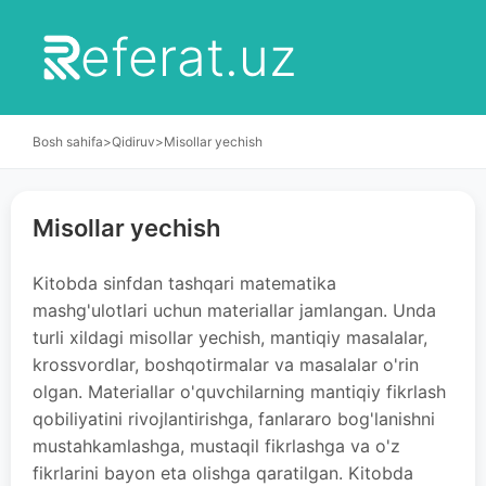
eferat.uz
Bosh sahifa
>
Qidiruv
>
Misollar yechish
Misollar yechish
Kitobda sinfdan tashqari matematika
mashg'ulotlari uchun materiallar jamlangan. Unda
turli xildagi misollar yechish, mantiqiy masalalar,
krossvordlar, boshqotirmalar va masalalar o'rin
olgan. Materiallar o'quvchilarning mantiqiy fikrlash
qobiliyatini rivojlantirishga, fanlararo bog'lanishni
mustahkamlashga, mustaqil fikrlashga va o'z
fikrlarini bayon eta olishga qaratilgan. Kitobda