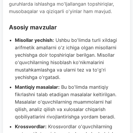
guruhlarda ishlashga mo'ljallangan topshiriqlar,
musobaqalar va qiziqarli o'yinlar ham mavjud.
Asosiy mavzular
Misollar yechish:
Ushbu bo'limda turli xildagi
arifmetik amallarni o'z ichiga olgan misollarni
yechishga doir topshiriqlar berilgan. Misollar
o'quvchilarning hisoblash ko'nikmalarini
mustahkamlashga va ularni tez va to'g'ri
yechishga o'rgatadi.
Mantiqiy masalalar:
Bu bo'limda mantiqiy
fikrlashni talab etadigan masalalar keltirilgan.
Masalalar o'quvchilarning muammolarni hal
qilish, analiz qilish va xulosalar chiqarish
qobiliyatlarini rivojlantirishga yordam beradi.
Krossvordlar:
Krossvordlar o'quvchilarning