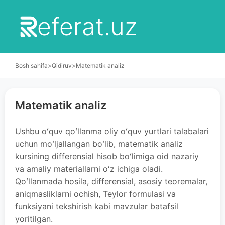
eferat.uz
Bosh sahifa
>
Qidiruv
>
Matematik analiz
Matematik analiz
Ushbu oʻquv qoʻllanma oliy oʻquv yurtlari talabalari
uchun moʻljallangan boʻlib, matematik analiz
kursining differensial hisob boʻlimiga oid nazariy
va amaliy materiallarni oʻz ichiga oladi.
Qoʻllanmada hosila, differensial, asosiy teoremalar,
aniqmasliklarni ochish, Teylor formulasi va
funksiyani tekshirish kabi mavzular batafsil
yoritilgan.