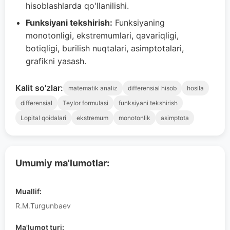
hisoblashlarda qo'llanilishi.
Funksiyani tekshirish:
Funksiyaning
monotonligi, ekstremumlari, qavariqligi,
botiqligi, burilish nuqtalari, asimptotalari,
grafikni yasash.
Kalit so'zlar:
matematik analiz
differensial hisob
hosila
differensial
Teylor formulasi
funksiyani tekshirish
Lopital qoidalari
ekstremum
monotonlik
asimptota
Umumiy ma'lumotlar:
Muallif:
R.M.Turgunbaev
Ma'lumot turi: